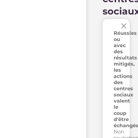
sociau
×
Réussies
ou
avec
des
résultats
mitigés,
les
actions
des
centres
sociaux
valent
le
coup
d'être
échangée
Non
seulemen