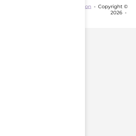
Contact par mail :
Coordination
- Copyright ©
2026 -
parent();