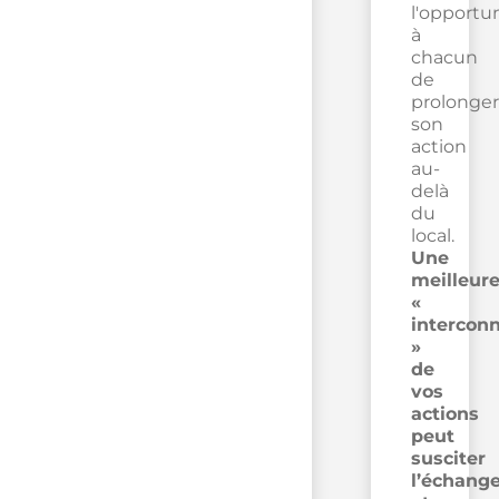
l'opportu
à
chacun
de
prolonger
son
action
au-
delà
du
local.
Une
meilleur
«
intercon
»
de
vos
actions
peut
susciter
l’échang