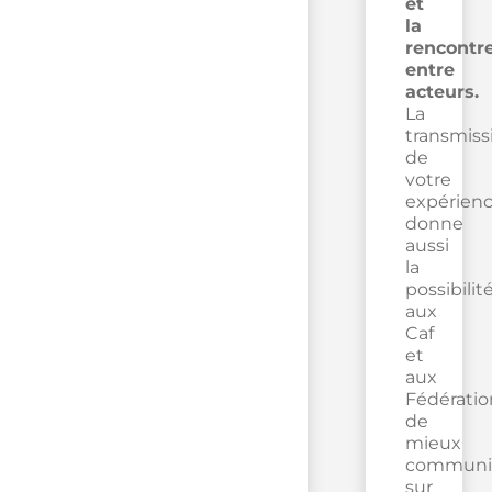
et
la
rencontr
entre
acteurs.
La
transmiss
de
votre
expérien
donne
aussi
la
possibilit
aux
Caf
et
aux
Fédératio
de
mieux
communi
sur