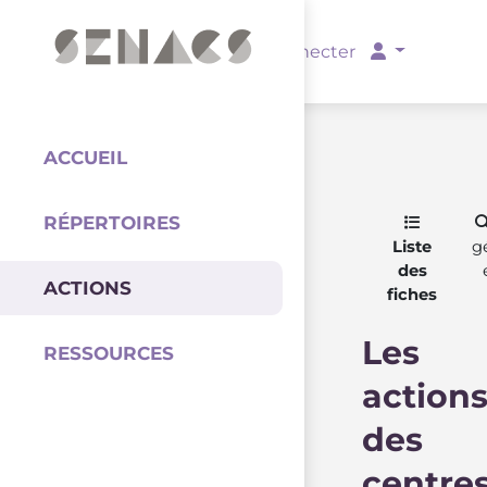
PARTENAIRES
Se connecter
ACCUEIL
RÉPERTOIRES
Coordination
Liste
g
des
ACTIONS
fiches
Les
RESSOURCES
action
des
centre