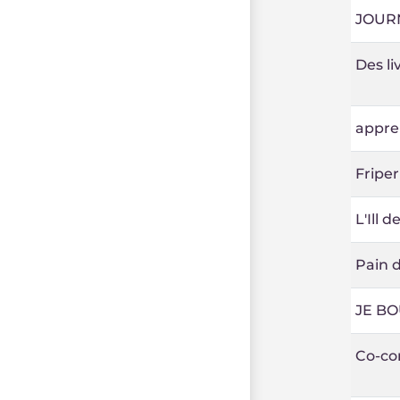
JOUR
Des li
appre
Friper
L'Ill 
Pain d
JE B
Co-con