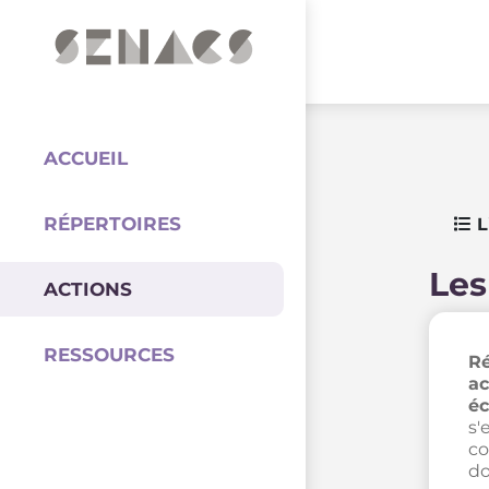
PARTENAIRES
Coordination
ACCUEIL
RÉPERTOIRES
L
Les
ACTIONS
RESSOURCES
Ré
ac
éc
s'
co
do