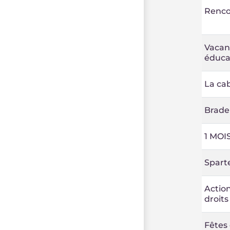
Renco
Vacanc
éduca
La cab
Brader
1 MOIS
Spart
Action
droit
Fêtes 