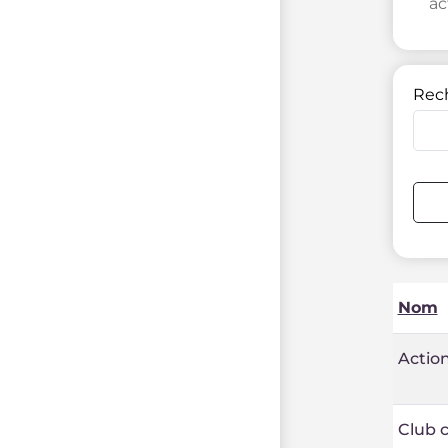
ac
Rec
Nom
Action
Club 