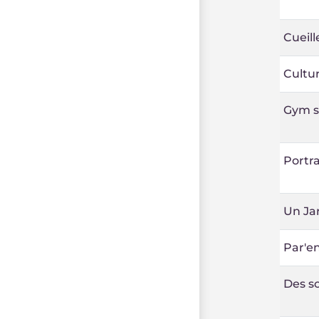
Cueill
Cultur
Gym s
Portra
Un Jar
Par'e
Des so