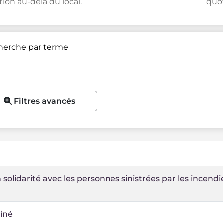
tion au-delà du local.
quot
herche par terme
Filtres avancés
 solidarité avec les personnes sinistrées par les incend
ciné