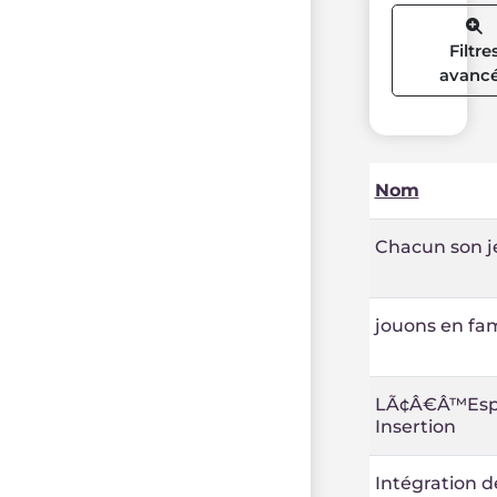
Filtre
avanc
Nom
Chacun son j
jouons en fam
LÃ¢Â€Â™Esp
Insertion
Intégration d