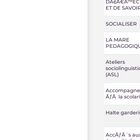
DÃ¢Â€Â™EC
ET DE SAVOI
SOCIALISER
LA MARE
PEDAGOGIQ
Ateliers
sociolinguist
(ASL)
Accompagn
ÃƒÂ la scolar
Halte garderi
AccÃƒÂ¨s aux 