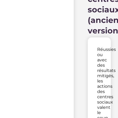
sociau
(ancie
version
Réussies
ou
avec
des
résultats
mitigés,
les
actions
des
centres
sociaux
valent
le
coup