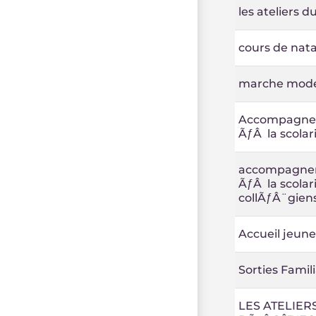
les ateliers d
cours de nata
marche mod
Accompagn
ÃƒÂ la scolar
accompagne
ÃƒÂ la scolar
collÃƒÂ¨gien
Accueil jeune
Sorties Famili
LES ATELIER