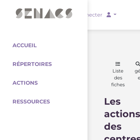
PARTENAIRES
Se connecter
ACCUEIL
RÉPERTOIRES
Coordination
Liste
g
des
ACTIONS
fiches
Les
RESSOURCES
action
des
centre