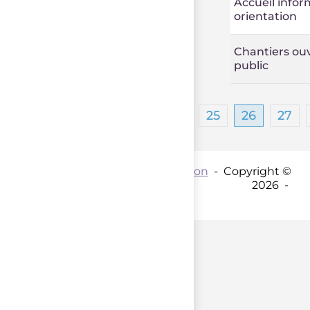
Accueil infor
orientation
Chantiers ou
public
…
1
24
25
26
27
Contact par mail :
Coordination
- Copyright ©
2026 -