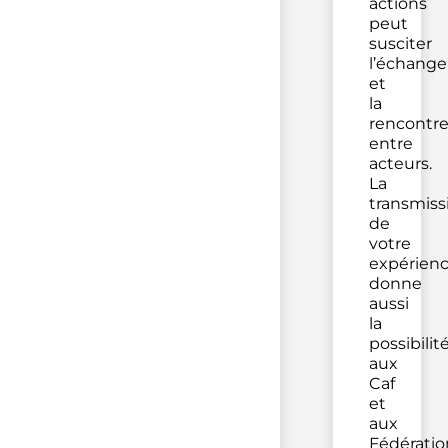
actions
peut
susciter
l’échange
et
la
rencontr
entre
acteurs.
La
transmiss
de
votre
expérien
donne
aussi
la
possibilit
aux
Caf
et
aux
Fédératio