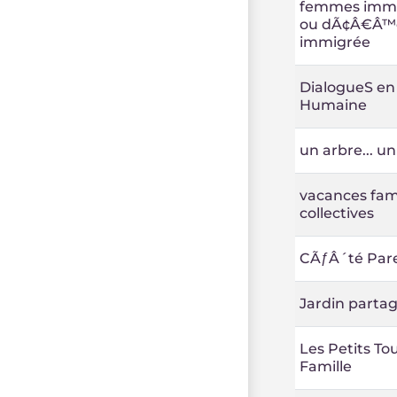
femmes immi
ou dÃ¢Â€Â™o
immigrée
DialogueS en
Humaine
un arbre... u
vacances fami
collectives
CÃƒÂ´té Par
Jardin parta
Les Petits To
Famille