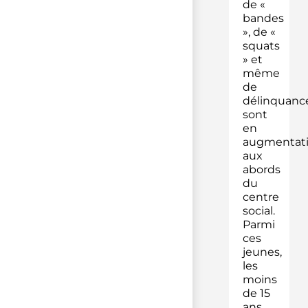
de «
bandes
», de «
squats
» et
même
de
délinquanc
sont
en
augmentat
aux
abords
du
centre
social.
Parmi
ces
jeunes,
les
moins
de 15
ans