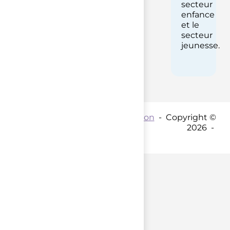
secteur
enfance
et le
secteur
jeunesse.
Contact par mail :
Coordination
- Copyright ©
2026 -