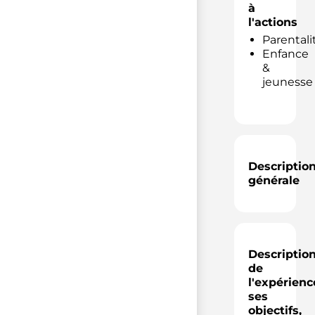
à
l'actions
Parentali
Enfance
&
jeunesse
Descriptio
générale
Descriptio
de
l'expérienc
ses
objectifs,