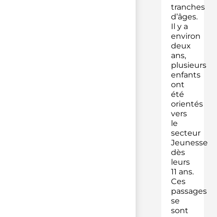
tranches
d’âges.
Il y a
environ
deux
ans,
plusieurs
enfants
ont
été
orientés
vers
le
secteur
Jeunesse
dès
leurs
11 ans.
Ces
passages
se
sont