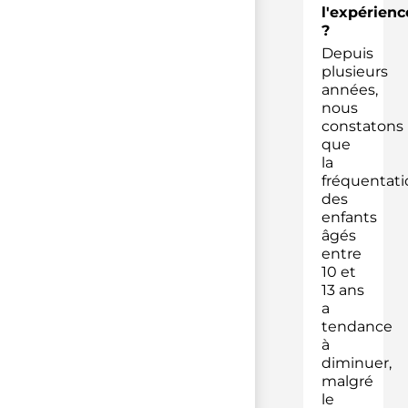
l'expérienc
?
Depuis
plusieurs
années,
nous
constatons
que
la
fréquentati
des
enfants
âgés
entre
10 et
13 ans
a
tendance
à
diminuer,
malgré
le