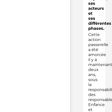
ses
acteurs
et
ses
différentes
phases.
Cette
action
passerelle
a été
amorcée
il y a
maintenan
deux
ans,
sous
la
responsabil
des
responsabl
Enfance
et