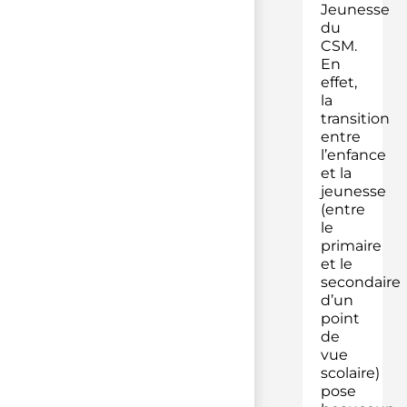
Jeunesse
du
CSM.
En
effet,
la
transition
entre
l’enfance
et la
jeunesse
(entre
le
primaire
et le
secondaire
d’un
point
de
vue
scolaire)
pose