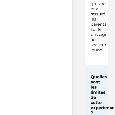
groupe
et a
rassuré
les
parents
sur le
passage
au
secteur
jeune.
Quelles
sont
les
limites
de
cette
expérience
?