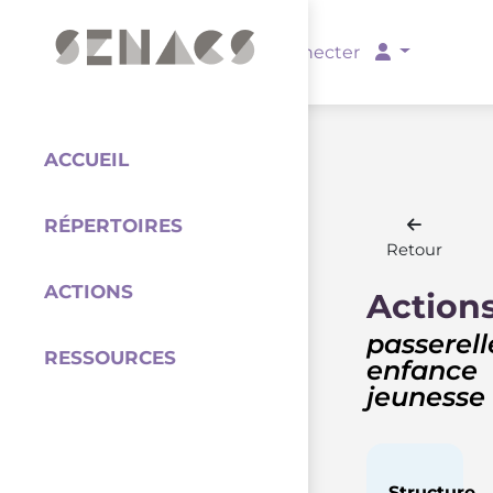
PARTENAIRES
Se connecter
ACCUEIL
RÉPERTOIRES
Coordination
Retour
ACTIONS
Action
passerell
RESSOURCES
enfance
jeunesse
Structure