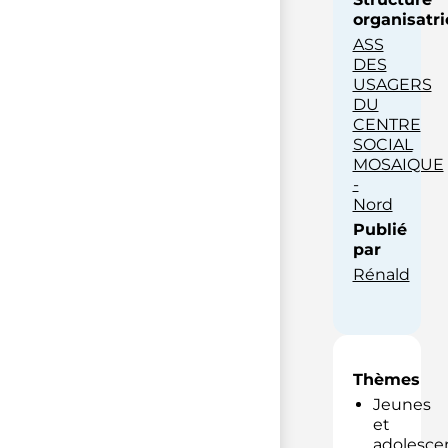
organisatri
ASS
DES
USAGERS
DU
CENTRE
SOCIAL
MOSAIQUE
-
Nord
Publié
par
Rénald
Thèmes
Jeunes
et
adolesce