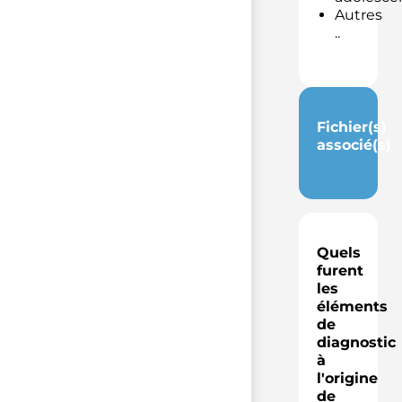
Autres
..
Fichier(s)
associé(s)
Quels
furent
les
éléments
de
diagnostic
à
l'origine
de