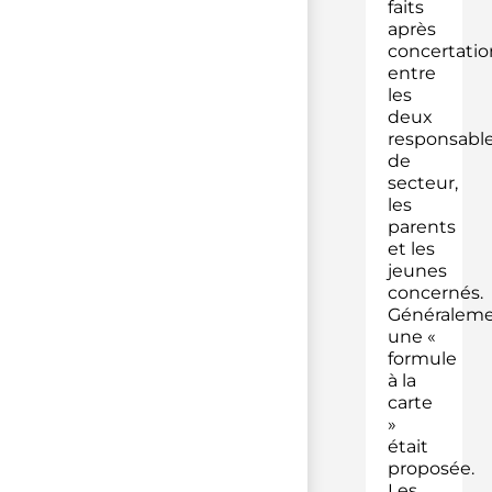
faits
après
concertatio
entre
les
deux
responsabl
de
secteur,
les
parents
et les
jeunes
concernés.
Généraleme
une «
formule
à la
carte
»
était
proposée.
Les