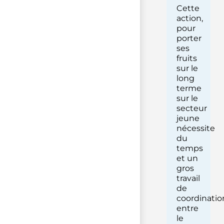
Cette
action,
pour
porter
ses
fruits
sur le
long
terme
sur le
secteur
jeune
nécessite
du
temps
et un
gros
travail
de
coordinatio
entre
le