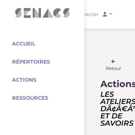
PARTENAIRES
Se connecter
ACCUEIL
RÉPERTOIRES
Coordination
Retour
ACTIONS
Action
LES
RESSOURCES
ATELIER
DÃ¢Â€Â
ET DE
SAVOIRS