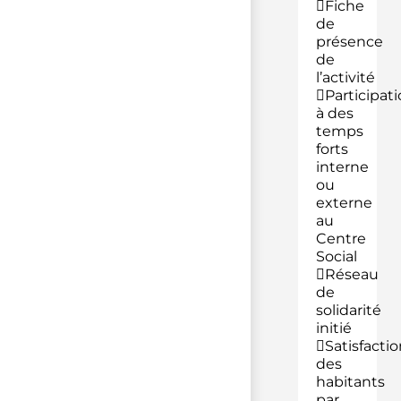
Fiche
de
présence
de
l’activité
Participat
à des
temps
forts
interne
ou
externe
au
Centre
Social
Réseau
de
solidarité
initié
Satisfactio
des
habitants
par