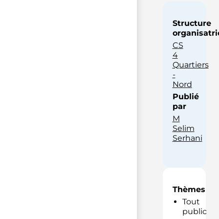
Structure
organisatri
CS
4
Quartiers
-
Nord
Publié
par
M
Selim
Serhani
Thèmes
Tout
public