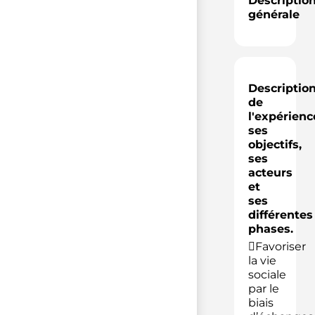
Descriptio
générale
Descriptio
de
l'expérienc
ses
objectifs,
ses
acteurs
et
ses
différentes
phases.
Favoriser
la vie
sociale
par le
biais