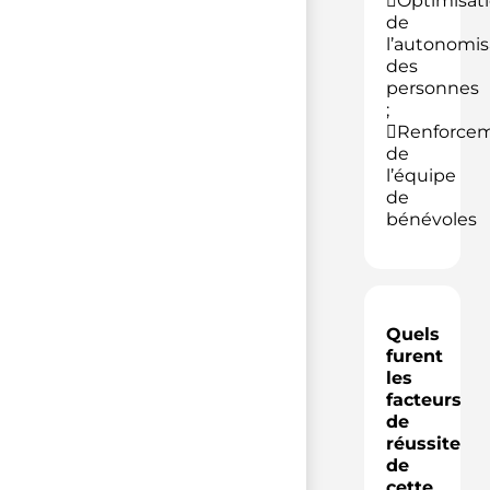
Optimisat
de
l’autonomis
des
personnes
;
Renforce
de
l’équipe
de
bénévoles
Quels
furent
les
facteurs
de
réussite
de
cette