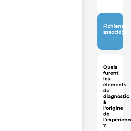
Fichier(s)
associé(s)
Quels
furent
les
éléments
de
diagnostic
à
l'origine
de
l'expérienc
?