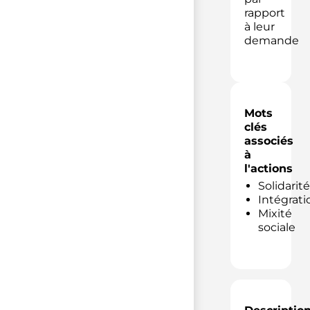
rapport
à leur
demande
Mots
clés
associés
à
l'actions
Solidarité
Intégrati
Mixité
sociale