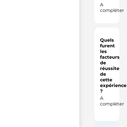
A
compléter
Quels
furent
les
facteurs
de
réussite
de
cette
expérience
?
A
compléter