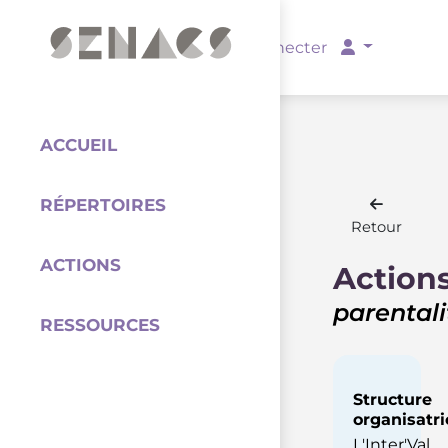
PARTENAIRES
Se connecter
ACCUEIL
RÉPERTOIRES
Coordination
Retour
ACTIONS
Action
parentali
RESSOURCES
Structure
organisatri
L'Inter'Val