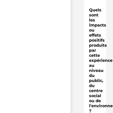
Quels
sont
les
impacts
ou
effets
positifs
produits
par
cette
expérience
au
niveau
du
public,
du
centre
social
ou de
l'environn
?