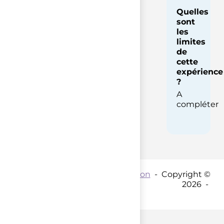
Quelles
sont
les
limites
de
cette
expérience
?
A
compléter
Contact par mail :
Coordination
- Copyright ©
2026 -