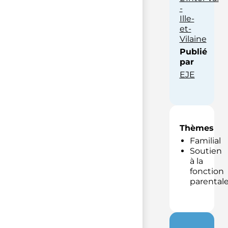
-
Ille-
et-
Vilaine
Publié
par
EJE
Thèmes
Familial
Soutien
à la
fonction
parental