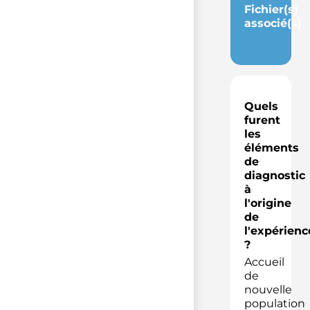
Fichier(s)
associé(s)
Quels
furent
les
éléments
de
diagnostic
à
l'origine
de
l'expérienc
?
Accueil
de
nouvelle
population