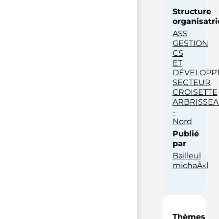
Structure
organisatri
ASS
GESTION
CS
ET
DÉVELOPP
SECTEUR
CROISETTE
ARBRISSE
-
Nord
Publié
par
Bailleul
michaÃ«l
Thèmes