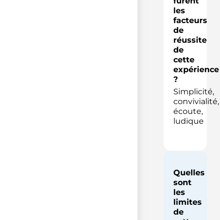
furent
les
facteurs
de
réussite
de
cette
expérience
?
Simplicité,
convivialité,
écoute,
ludique
Quelles
sont
les
limites
de