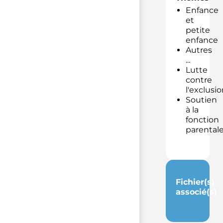
Enfance
et
petite
enfance
Autres
...
Lutte
contre
l'exclusio
Soutien
à la
fonction
parental
Fichier(s)
associé(s)