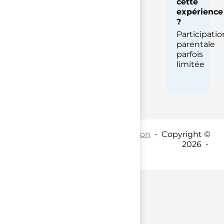
cette
expérience
?
Participatio
parentale
parfois
limitée
Contact par mail :
Coordination
- Copyright ©
2026 -