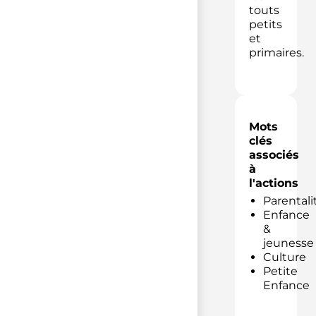
touts
petits
et
primaires.
Mots
clés
associés
à
l'actions
Parentali
Enfance
&
jeunesse
Culture
Petite
Enfance