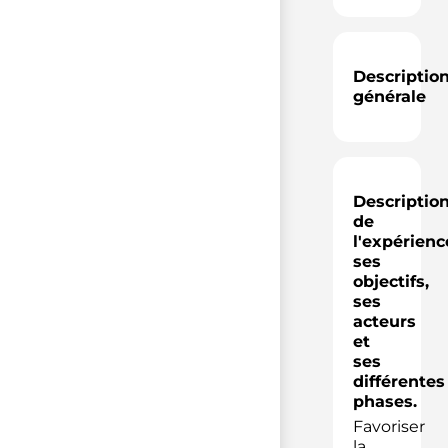
Descriptio
générale
Descriptio
de
l'expérienc
ses
objectifs,
ses
acteurs
et
ses
différentes
phases.
Favoriser
la