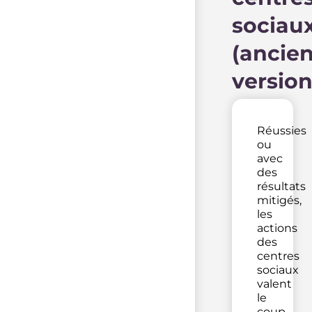
sociau
(ancie
version
Réussies
ou
avec
des
résultats
mitigés,
les
actions
des
centres
sociaux
valent
le
coup