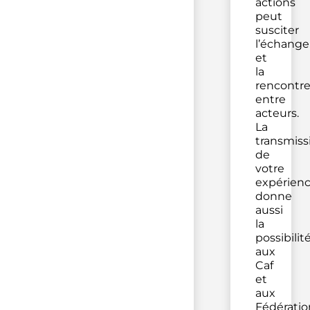
actions
peut
susciter
l’échange
et
la
rencontr
entre
acteurs.
La
transmiss
de
votre
expérien
donne
aussi
la
possibilit
aux
Caf
et
aux
Fédératio