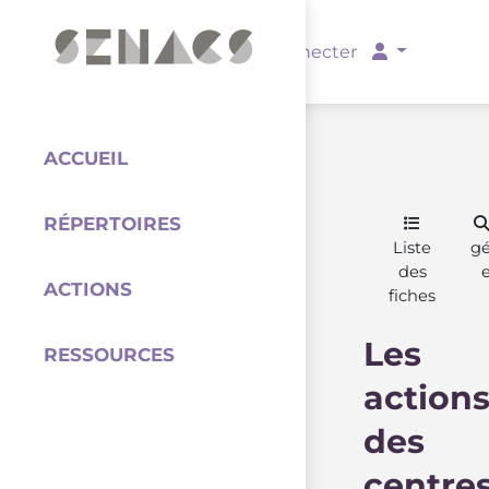
PARTENAIRES
Se connecter
ACCUEIL
RÉPERTOIRES
Coordination
Liste
g
des
ACTIONS
fiches
Les
RESSOURCES
action
des
centre