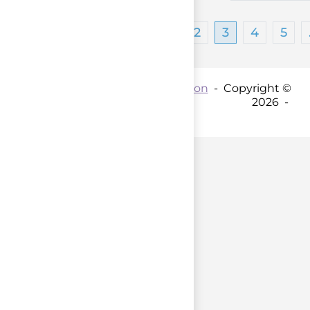
1
2
3
4
5
Contact par mail :
Coordination
- Copyright ©
2026 -