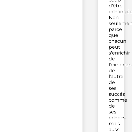
d'être
échangée
Non
seulemen
parce
que
chacun
peut
s'enrichir
de
l'expérie
de
l'autre,
de
ses
succés
comme
de
ses
échecs
mais
aussi