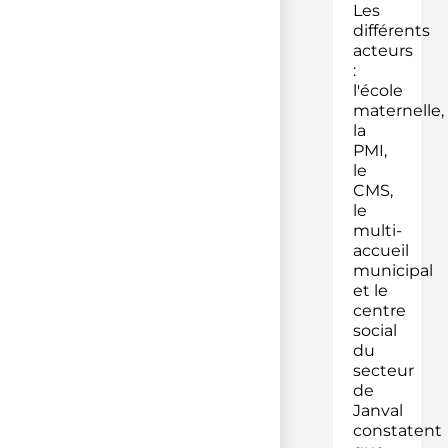
Les
différents
acteurs
:
l'école
maternelle,
la
PMI,
le
CMS,
le
multi-
accueil
municipal
et le
centre
social
du
secteur
de
Janval
constatent