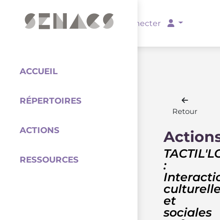
PARTENAIRES
Se connecter
ACCUEIL
RÉPERTOIRES
Coordination
Retour
ACTIONS
Action
TACTIL'L
RESSOURCES
:
Interacti
culturell
et
sociales