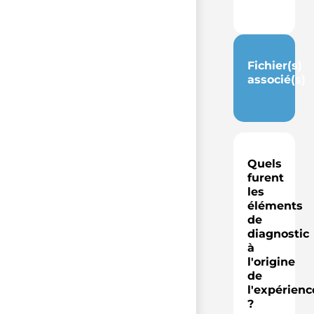
Fichier(s)
associé(s)
Quels
furent
les
éléments
de
diagnostic
à
l'origine
de
l'expérienc
?