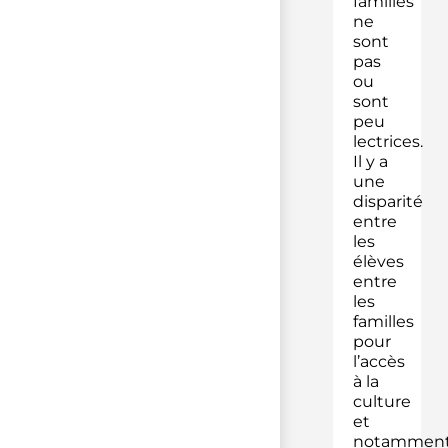
familles
ne
sont
pas
ou
sont
peu
lectrices.
Il y a
une
disparité
entre
les
élèves
entre
les
familles
pour
l’accès
à la
culture
et
notammen