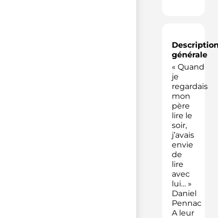
Descriptio
générale
« Quand
je
regardais
mon
père
lire le
soir,
j’avais
envie
de
lire
avec
lui… »
Daniel
Pennac
A leur