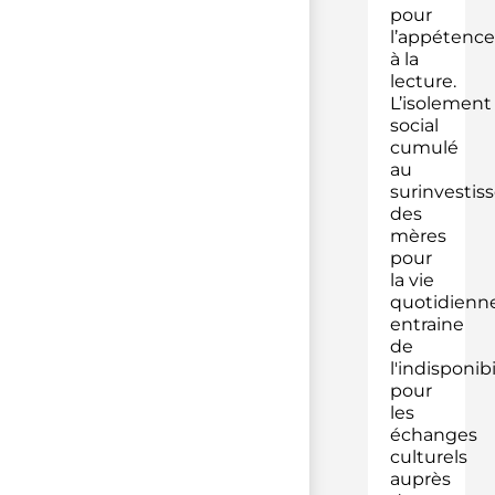
pour
l’appétence
à la
lecture.
L’isolement
social
cumulé
au
surinvesti
des
mères
pour
la vie
quotidienn
entraine
de
l'indisponibi
pour
les
échanges
culturels
auprès