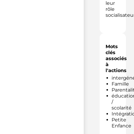
leur
rôle
socialisateur
Mots
clés
associés
à
l'actions
intergéné
Famille
Parentali
éducatio
/
scolarité
Intégrati
Petite
Enfance