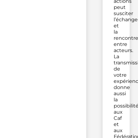
actions
peut
susciter
l’échange
et
la
rencontr
entre
acteurs.
La
transmiss
de
votre
expérien
donne
aussi
la
possibilit
aux
Caf
et
aux
Fédératio