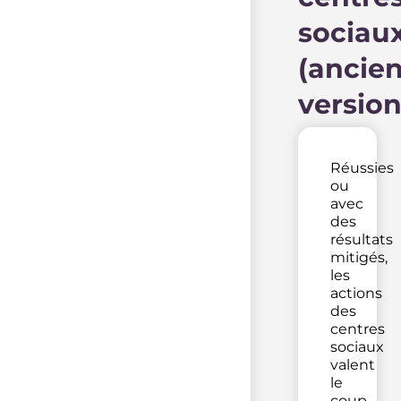
sociau
(ancie
version
Réussies
ou
avec
des
résultats
mitigés,
les
actions
des
centres
sociaux
valent
le
coup