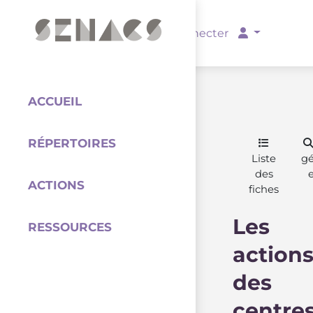
PARTENAIRES
Se connecter
ACCUEIL
RÉPERTOIRES
Coordination
Liste
g
des
ACTIONS
fiches
Les
RESSOURCES
action
des
centre