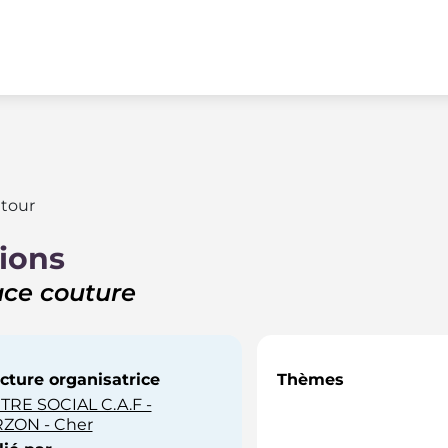
tour
ions
ce couture
cture organisatrice
Thèmes
TRE SOCIAL C.A.F -
RZON - Cher