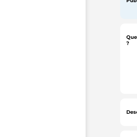
Publ
Quel
?
Desc