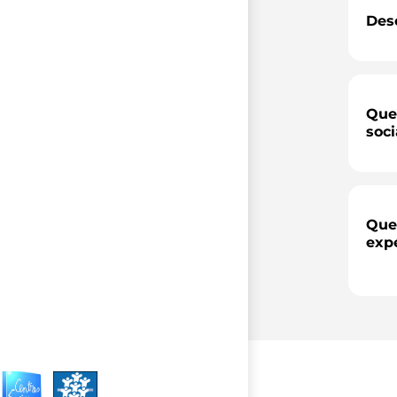
Desc
Quel
soci
Quel
exp