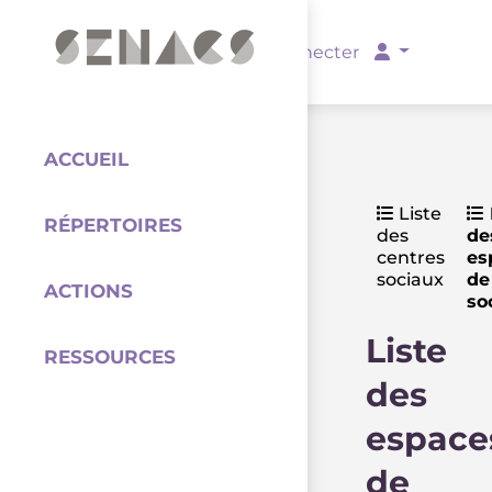
PARTENAIRES
Se connecter
ACCUEIL
Liste
RÉPERTOIRES
des
de
Coordination
centres
es
sociaux
de
ACTIONS
so
Liste
RESSOURCES
des
espace
de