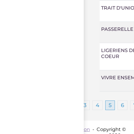
TRAIT D'UNI
PASSERELLE
LIGERIENS D
COEUR
VIVRE ENSE
1
2
3
4
5
6
Contact par mail :
Coordination
- Copyright ©