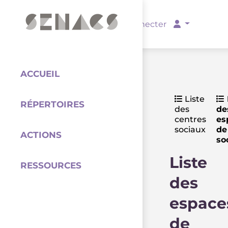
PARTENAIRES
Se connecter
ACCUEIL
Liste
RÉPERTOIRES
des
de
Coordination
centres
es
sociaux
de
ACTIONS
so
Liste
RESSOURCES
des
espace
de