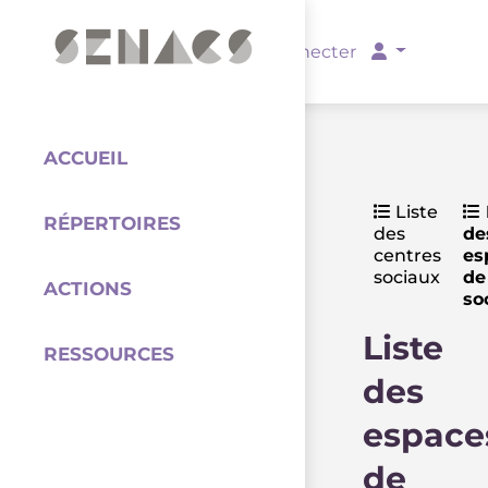
PARTENAIRES
Se connecter
ACCUEIL
Liste
RÉPERTOIRES
des
de
Coordination
centres
es
sociaux
de
ACTIONS
so
Liste
RESSOURCES
des
espace
de