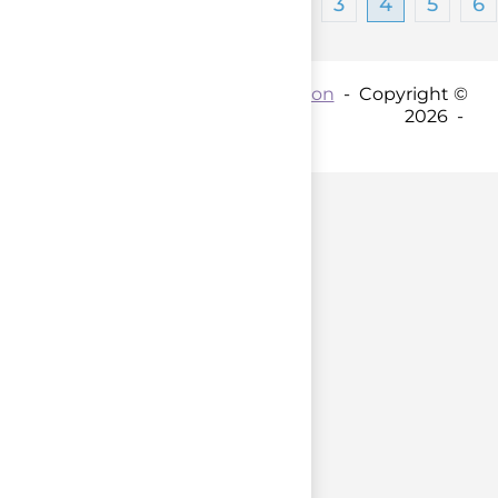
1
2
3
4
5
6
Contact par mail :
Coordination
- Copyright ©
2026 -