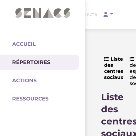
PARTENAIRES
Se connecter
ACCUEIL
Liste
RÉPERTOIRES
des
de
Coordination
centres
es
sociaux
de
ACTIONS
so
Liste
RESSOURCES
des
centre
sociau