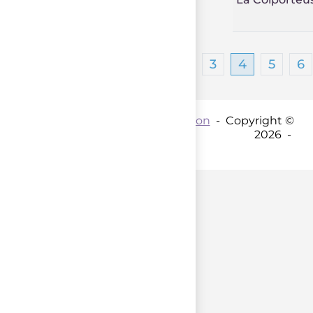
1
2
3
4
5
6
Contact par mail :
Coordination
- Copyright ©
2026 -