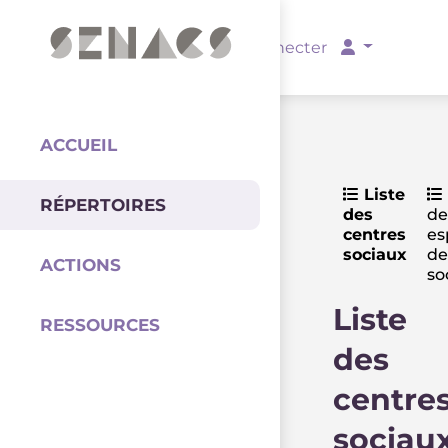
PARTENAIRES
Se connecter
ACCUEIL
Liste
RÉPERTOIRES
des
de
Coordination
centres
es
sociaux
de
ACTIONS
so
Liste
RESSOURCES
des
centre
sociau