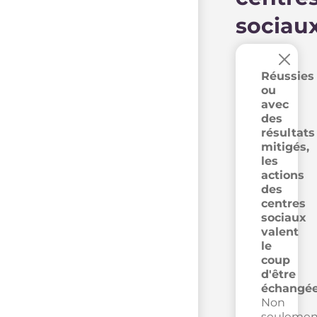
sociau
×
Réussies
ou
avec
des
résultats
mitigés,
les
actions
des
centres
sociaux
valent
le
coup
d'être
échangée
Non
seulemen