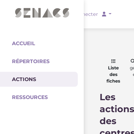
PARTENAIRES
Se connecter
ACCUEIL
RÉPERTOIRES
Coordination
Liste
g
des
ACTIONS
fiches
Les
RESSOURCES
action
des
centre