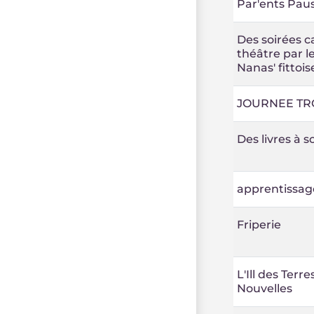
Par'ents Pau
Des soirées c
théâtre par l
Nanas' fittois
JOURNEE TR
Des livres à so
apprentissag
Friperie
L'Ill des Terre
Nouvelles