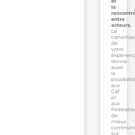
et
la
rencontr
entre
acteurs.
La
transmiss
de
votre
expérien
donne
aussi
la
possibilit
aux
Caf
et
aux
Fédératio
de
mieux
communi
sur