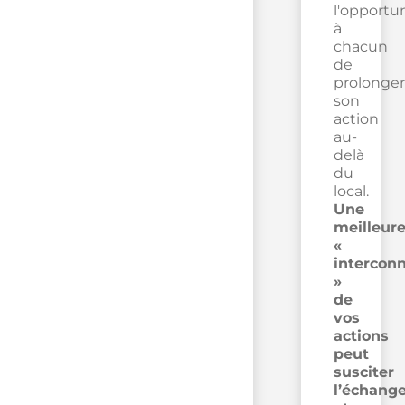
l'opportu
à
chacun
de
prolonger
son
action
au-
delà
du
local.
Une
meilleur
«
intercon
»
de
vos
actions
peut
susciter
l’échang