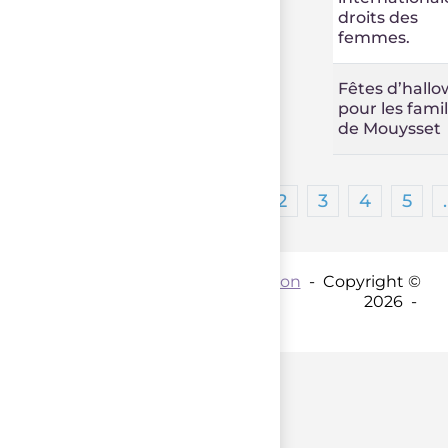
droits des
femmes.
Fêtes d’hall
pour les famil
de Mouysset
1
2
3
4
5
Contact par mail :
Coordination
- Copyright ©
2026 -
parent();