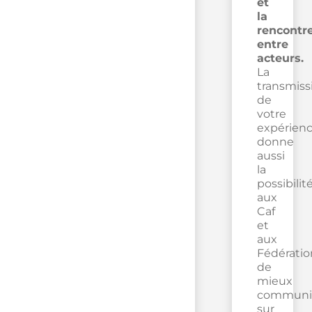
et
la
rencontr
entre
acteurs.
La
transmiss
de
votre
expérien
donne
aussi
la
possibilit
aux
Caf
et
aux
Fédératio
de
mieux
communi
sur