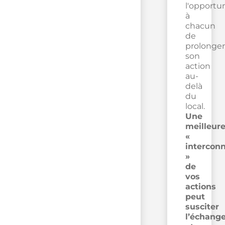
l'opportu
à
chacun
de
prolonger
son
action
au-
delà
du
local.
Une
meilleur
«
intercon
»
de
vos
actions
peut
susciter
l’échang