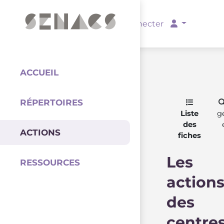
PARTENAIRES
Se connecter
ACCUEIL
RÉPERTOIRES
Coordination
Liste
g
des
ACTIONS
fiches
Les
RESSOURCES
action
des
centre