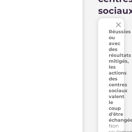
sociau
×
Réussies
ou
avec
des
résultats
mitigés,
les
actions
des
centres
sociaux
valent
le
coup
d'être
échangée
Non
seulemen