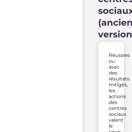
sociau
(ancie
version
Réussies
ou
avec
des
résultats
mitigés,
les
actions
des
centres
sociaux
valent
le
coup