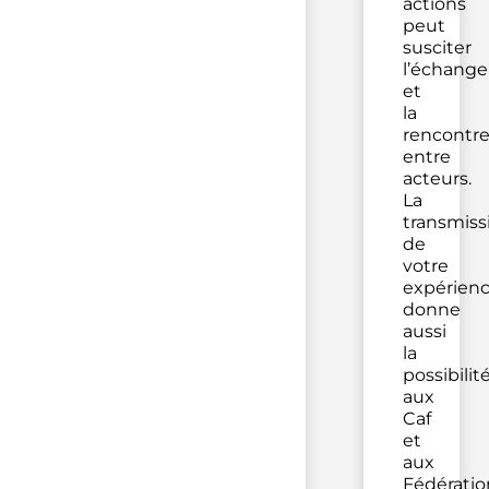
actions
peut
susciter
l’échange
et
la
rencontr
entre
acteurs.
La
transmiss
de
votre
expérien
donne
aussi
la
possibilit
aux
Caf
et
aux
Fédératio