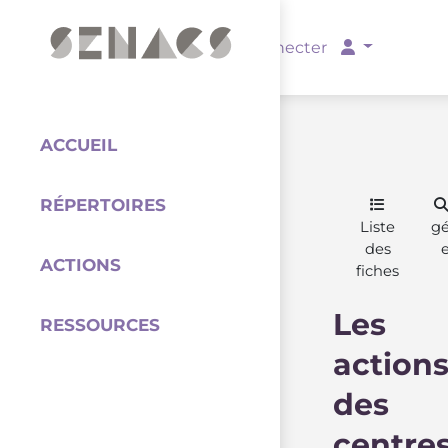
PARTENAIRES
Se connecter
ACCUEIL
RÉPERTOIRES
Coordination
Liste
g
des
ACTIONS
fiches
Les
RESSOURCES
action
des
centre