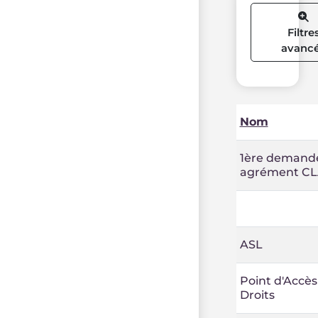
Filtre
avanc
Nom
1ère demand
agrément C
ASL
Point d'Accès
Droits