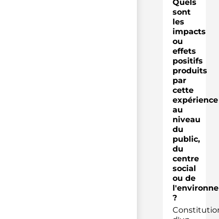
Quels
sont
les
impacts
ou
effets
positifs
produits
par
cette
expérience
au
niveau
du
public,
du
centre
social
ou de
l'environn
?
Constitutio