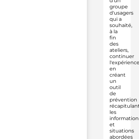
d'un
groupe
d'usagers
qui a
souhaité,
à la
fin
des
ateliers,
continuer
l'expérience
en
créant
un
outil
de
prévention
récapitulan
les
information
et
situations
abordées