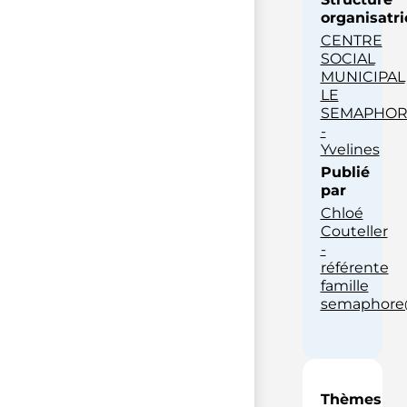
organisatri
CENTRE
SOCIAL
MUNICIPAL
LE
SEMAPHOR
-
Yvelines
Publié
par
Chloé
Couteller
-
référente
famille
semaphore@
Thèmes