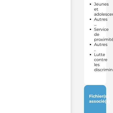
Jeunes
et
adolesce
Autres
...
Service
de
proximit
Autres
..
Lutte
contre
les
discrimin
Fichier(s)
associé(s)