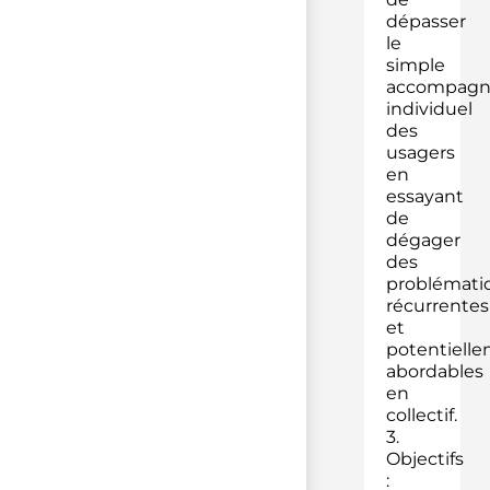
dépasser
le
simple
accompag
individuel
des
usagers
en
essayant
de
dégager
des
problémati
récurrentes
et
potentiell
abordables
en
collectif.
3.
Objectifs
: