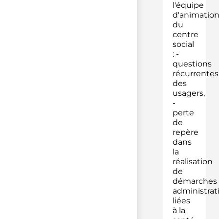
l'équipe
d'animatio
du
centre
social
: -
questions
récurrentes
des
usagers,
-
perte
de
repère
dans
la
réalisation
de
démarches
administrat
liées
à la