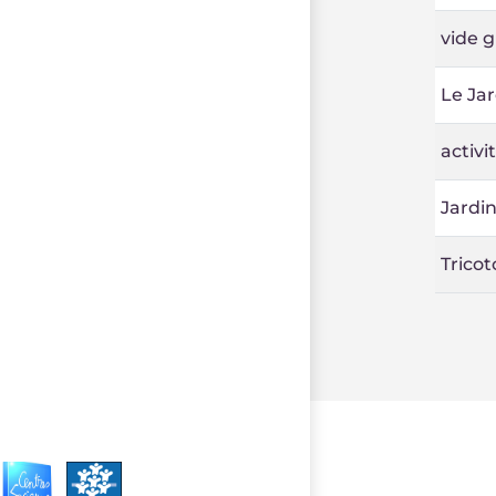
vide g
Le Jar
activi
Jardin
Tricot