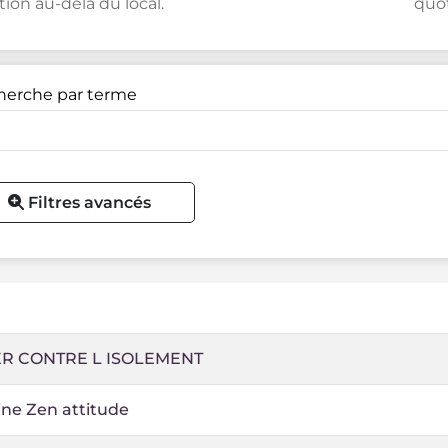
tion au-delà du local.
quot
herche par terme
Filtres avancés
ER CONTRE L ISOLEMENT
ne Zen attitude