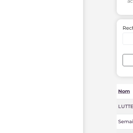
ac
Rec
Nom
LUTT
Semai