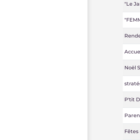
"Le Ja
"FEM
Rende
Accue
Noël S
strat
P'tit 
Parent
Fêtes 