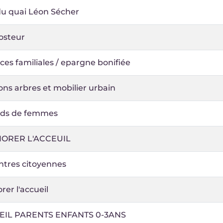
du quai Léon Sécher
steur
es familiales / epargne bonifiée
ons arbres et mobilier urbain
ds de femmes
IORER L'ACCEUIL
ntres citoyennes
rer l'accueil
IL PARENTS ENFANTS 0-3ANS