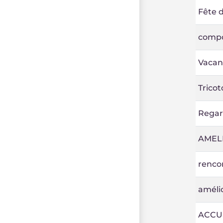
Fête 
compo
Vacanc
Tricot
Regar
AMEL
renco
amélio
ACCUE