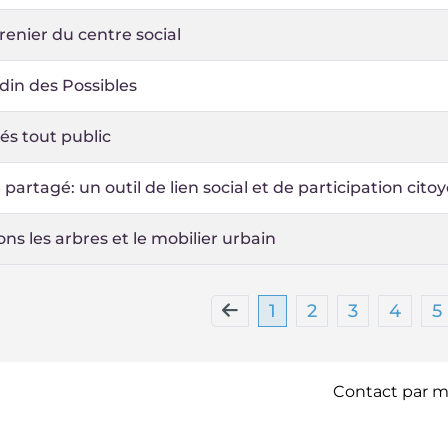
renier du centre social
din des Possibles
tés tout public
 partagé: un outil de lien social et de participation cit
ons les arbres et le mobilier urbain
1
2
3
4
5
Contact par ma