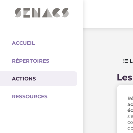
PARTENAIRES
Coordination
ACCUEIL
RÉPERTOIRES
L
Les
ACTIONS
RESSOURCES
Ré
ac
éc
s'
co
do