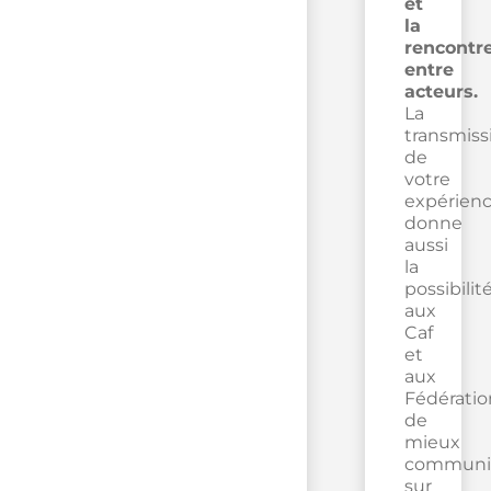
et
la
rencontr
entre
acteurs.
La
transmiss
de
votre
expérien
donne
aussi
la
possibilit
aux
Caf
et
aux
Fédératio
de
mieux
communi
sur