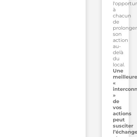
l'opportu
à
chacun
de
prolonger
son
action
au-
delà
du
local.
Une
meilleur
«
intercon
»
de
vos
actions
peut
susciter
l’échang