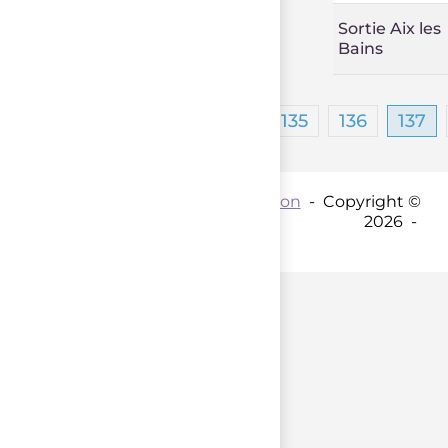
Sortie Aix les
Bains
…
1
135
136
137
Contact par mail :
Coordination
- Copyright ©
2026 -
parent();