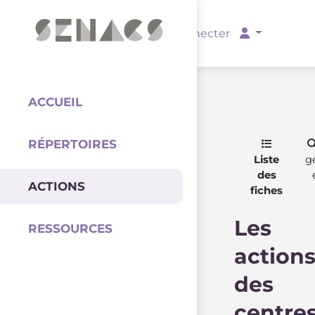
PARTENAIRES
Se connecter
ACCUEIL
RÉPERTOIRES
Coordination
Liste
g
des
ACTIONS
fiches
Les
RESSOURCES
action
des
centre