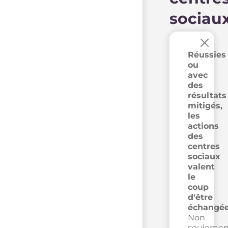
sociau
×
Réussies
ou
avec
des
résultats
mitigés,
les
actions
des
centres
sociaux
valent
le
coup
d'être
échangée
Non
seulemen