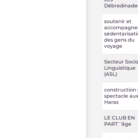
Débredinade
soutenir et
accompagner
sédentarisat
des gens du
voyage
Secteur Socio
Linguistique
(ASL)
construction 
spectacle au
Haras
LE CLUB EN
PART¨'âge