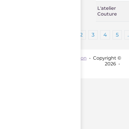
L'atelier
Couture
1
2
3
4
5
Contact par mail :
Coordination
- Copyright ©
2026 -
parent();