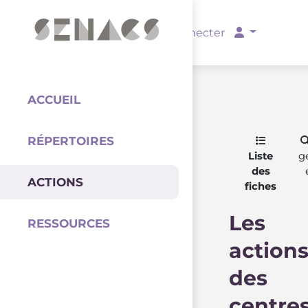
PARTENAIRES
Se connecter
ACCUEIL
RÉPERTOIRES
Coordination
Liste
g
des
ACTIONS
fiches
Les
RESSOURCES
action
des
centre