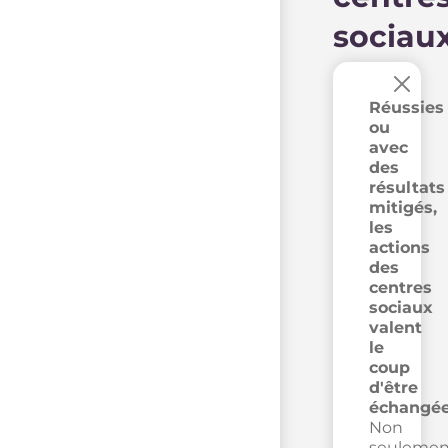
sociau
×
Réussies
ou
avec
des
résultats
mitigés,
les
actions
des
centres
sociaux
valent
le
coup
d'être
échangée
Non
seulemen