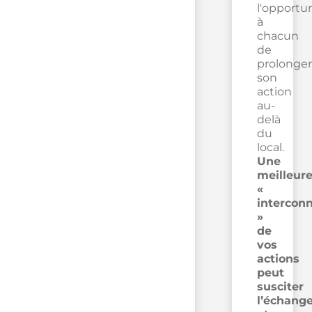
l'opportu
à
chacun
de
prolonger
son
action
au-
delà
du
local.
Une
meilleur
«
intercon
»
de
vos
actions
peut
susciter
l’échang