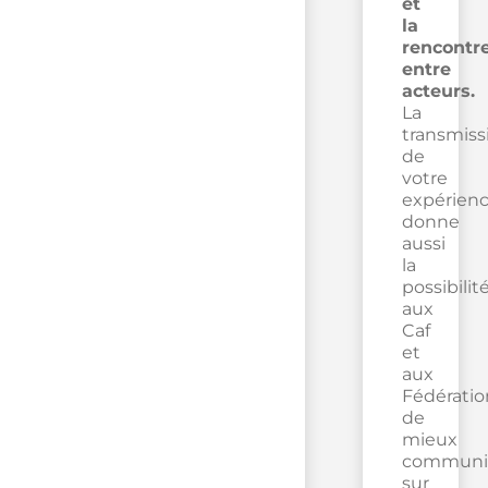
et
la
rencontr
entre
acteurs.
La
transmiss
de
votre
expérien
donne
aussi
la
possibilit
aux
Caf
et
aux
Fédératio
de
mieux
communi
sur