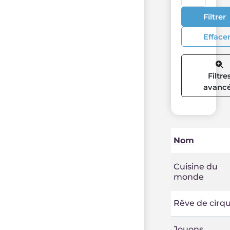
Filtrer
Efface
Filtre
avanc
Nom
Cuisine du
monde
Rêve de cirq
Jouons