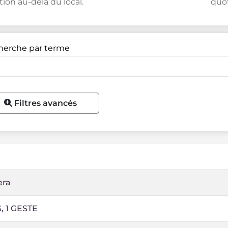
tion au-delà du local.
quot
herche par terme
Filtres avancés
era
, 1 GESTE