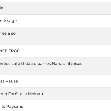
ie
ntissage
vres à soi
NEE TROC
irées café théâtre par les Nanas' fittoises
nts Pause
din Forêt à la Meinau
its Paysans