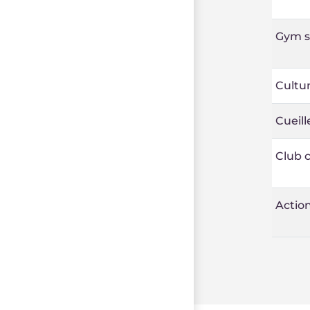
Gym s
Cultur
Cueill
Club 
Action