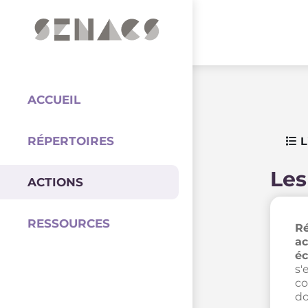
PARTENAIRES
Coordination
ACCUEIL
RÉPERTOIRES
L
Les
ACTIONS
RESSOURCES
Ré
ac
éc
s'
co
do