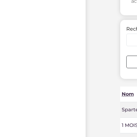
ac
Rec
Nom
Spart
1 MOIS