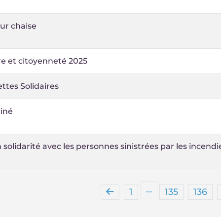
ur chaise
e et citoyenneté 2025
ettes Solidaires
ciné
 solidarité avec les personnes sinistrées par les incend
…
1
135
136