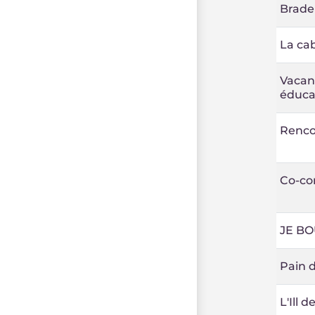
Brader
La cab
Vacanc
éduca
Renco
Co-con
JE B
Pain d
L'Ill 