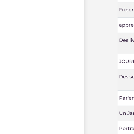
Friper
appre
Des li
JOUR
Des so
Par'e
Un Jar
Portra