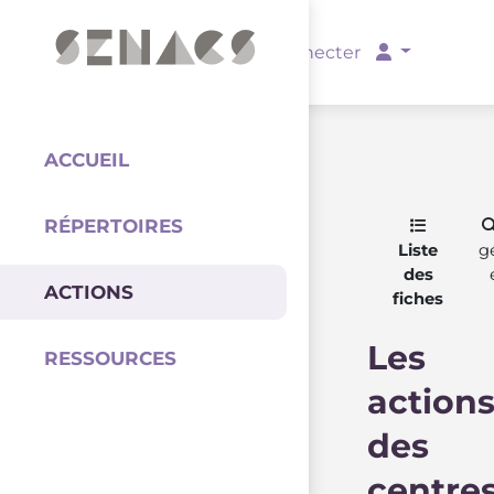
PARTENAIRES
Se connecter
ACCUEIL
RÉPERTOIRES
Coordination
Liste
g
des
ACTIONS
fiches
Les
RESSOURCES
action
des
centre