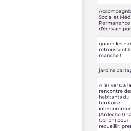
Accompagn
Social et Méd
Permanence
d'écrivain pub
quand les ha
retroussent l
manche !
jardins parta
Aller vers, à l
rencontre de
habitants du
territoire
intercommun
(Ardèche Rh
Coiron) pour
recueillir, pr