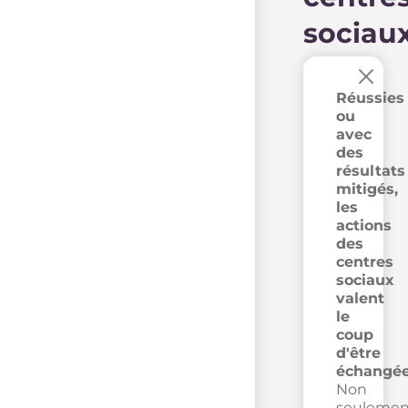
sociau
×
Réussies
ou
avec
des
résultats
mitigés,
les
actions
des
centres
sociaux
valent
le
coup
d'être
échangée
Non
seulemen