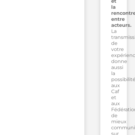
et
la
rencontr
entre
acteurs.
La
transmiss
de
votre
expérien
donne
aussi
la
possibilit
aux
Caf
et
aux
Fédératio
de
mieux
communi
sur