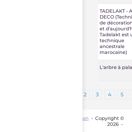
TADELAKT - 
DECO (Techn
de décoration
et d'aujourd'h
Tadelakt est 
technique
ancestrale
marocaine)
L'arbre à pal
1
2
3
4
5
Contact par mail :
Coordination
- Copyright ©
2026 -