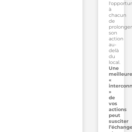
l'opportu
à
chacun
de
prolonger
son
action
au-
delà
du
local.
Une
meilleur
«
intercon
»
de
vos
actions
peut
susciter
l’échang