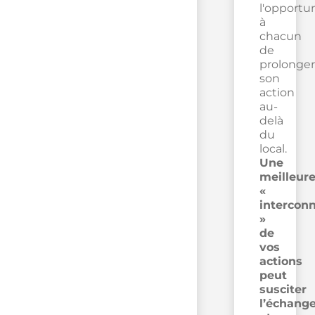
l'opportu
à
chacun
de
prolonger
son
action
au-
delà
du
local.
Une
meilleur
«
intercon
»
de
vos
actions
peut
susciter
l’échang