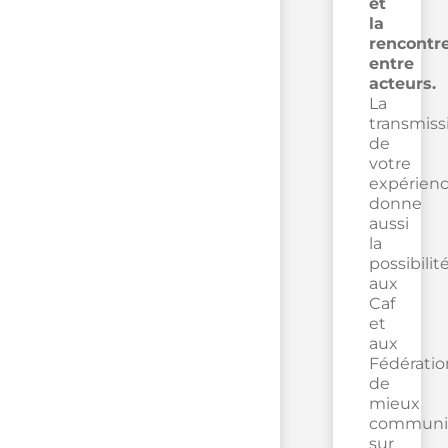
et
la
rencontr
entre
acteurs.
La
transmiss
de
votre
expérien
donne
aussi
la
possibilit
aux
Caf
et
aux
Fédératio
de
mieux
communi
sur