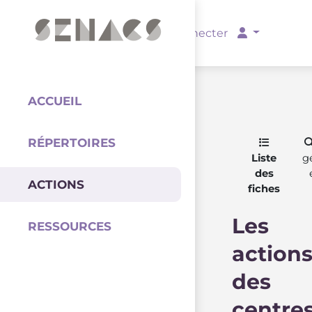
PARTENAIRES
Se connecter
ACCUEIL
RÉPERTOIRES
Coordination
Liste
g
des
ACTIONS
fiches
Les
RESSOURCES
action
des
centre