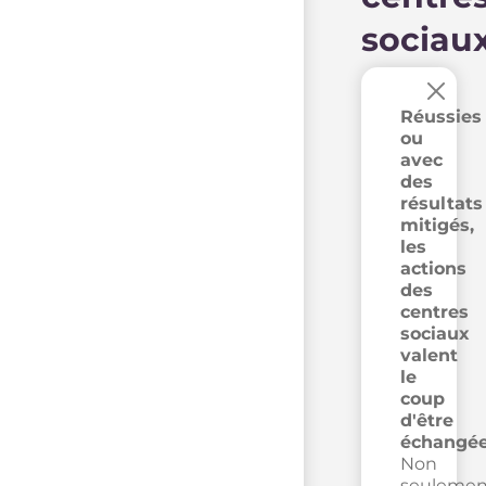
sociau
×
Réussies
ou
avec
des
résultats
mitigés,
les
actions
des
centres
sociaux
valent
le
coup
d'être
échangée
Non
seulemen