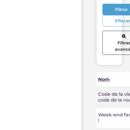
Filtrer
Efface
Filtre
avanc
Nom
Code de la vi
code de la ro
Week-end fam
!