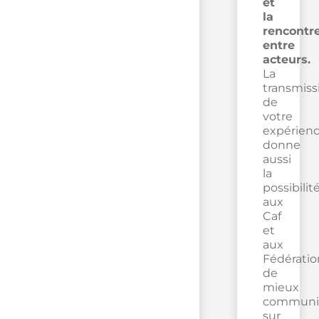
et
la
rencontr
entre
acteurs.
La
transmiss
de
votre
expérien
donne
aussi
la
possibilit
aux
Caf
et
aux
Fédératio
de
mieux
communi
sur