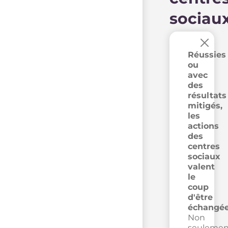
sociau
×
Réussies
ou
avec
des
résultats
mitigés,
les
actions
des
centres
sociaux
valent
le
coup
d'être
échangée
Non
seulemen