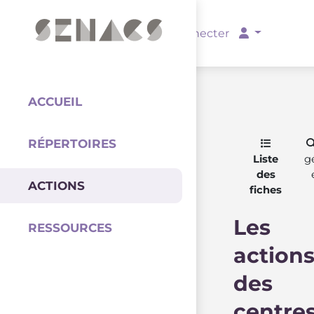
PARTENAIRES
Se connecter
ACCUEIL
RÉPERTOIRES
Coordination
Liste
g
des
ACTIONS
fiches
Les
RESSOURCES
action
des
centre