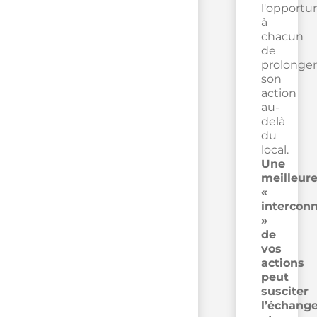
l'opportu
à
chacun
de
prolonger
son
action
au-
delà
du
local.
Une
meilleur
«
intercon
»
de
vos
actions
peut
susciter
l’échang