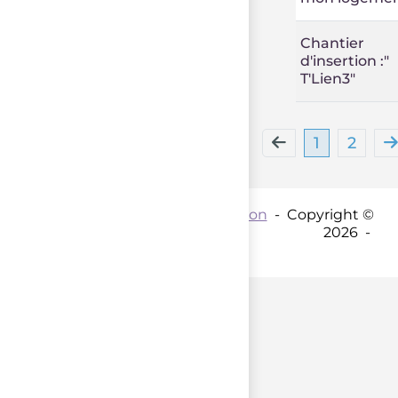
Chantier
d'insertion :"
T'Lien3"
1
2
Contact par mail :
Coordination
- Copyright ©
2026 -
parent();