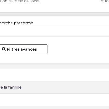
tion au-delà du local.
quot
herche par terme
Filtres avancés
e la famille