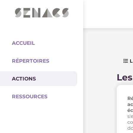
PARTENAIRES
Coordination
ACCUEIL
RÉPERTOIRES
L
Les
ACTIONS
RESSOURCES
Ré
ac
éc
s'
co
do