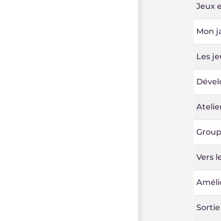
Jeux 
Mon ja
Les je
Dével
Atelie
Group
Vers l
Amélio
Sortie