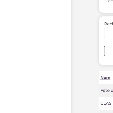
ac
Rec
Nom
Fête d
CLAS