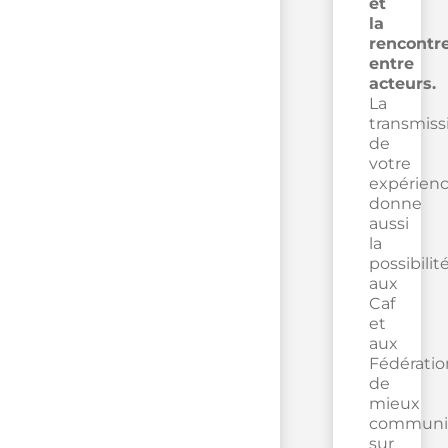
et
la
rencontr
entre
acteurs.
La
transmiss
de
votre
expérien
donne
aussi
la
possibilit
aux
Caf
et
aux
Fédératio
de
mieux
communi
sur