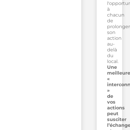
l'opportu
à
chacun
de
prolonger
son
action
au-
delà
du
local.
Une
meilleur
«
intercon
»
de
vos
actions
peut
susciter
l’échang