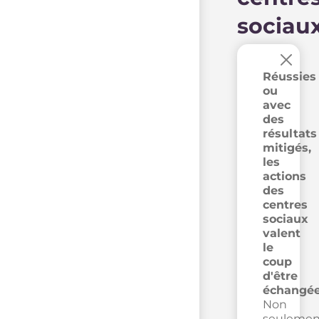
sociau
×
Réussies
ou
avec
des
résultats
mitigés,
les
actions
des
centres
sociaux
valent
le
coup
d'être
échangée
Non
seulemen