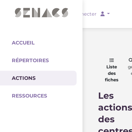
PARTENAIRES
Se connecter
ACCUEIL
RÉPERTOIRES
Coordination
Liste
g
des
ACTIONS
fiches
Les
RESSOURCES
action
des
centre