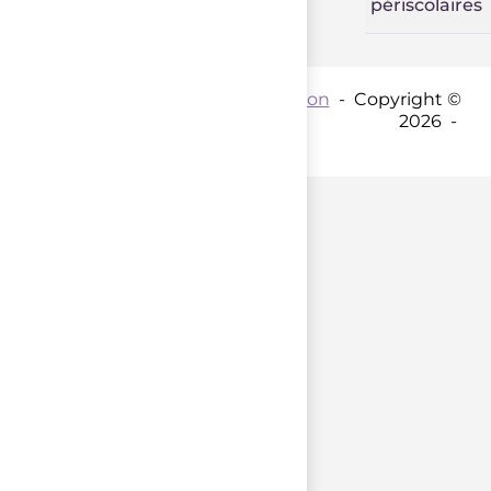
périscolaires
Contact par mail :
Coordination
- Copyright ©
2026 -
parent();