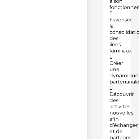
à son
fonctionne

Favoriser
la
consolidati
des
liens
familiaux

Créer
une
dynamique
partenarial

Découvrir
des
activités
nouvelles
afin
d’échanger
et de
partager