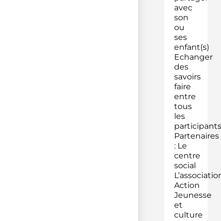
avec
son
ou
ses
enfant(s)
Echanger
des
savoirs
faire
entre
tous
les
participant
Partenaires
: Le
centre
social
L’associatio
Action
Jeunesse
et
culture