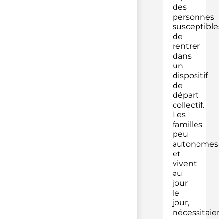
des
personnes
susceptible
de
rentrer
dans
un
dispositif
de
départ
collectif.
Les
familles
peu
autonomes
et
vivent
au
jour
le
jour,
nécessitaie