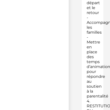
départ
et le
retour
-
Accompagn
les
familles
-
Mettre
en
place
des
temps
d’animatio
pour
répondre
au
soutien
à la
parentalité
4.
RESTITUTI