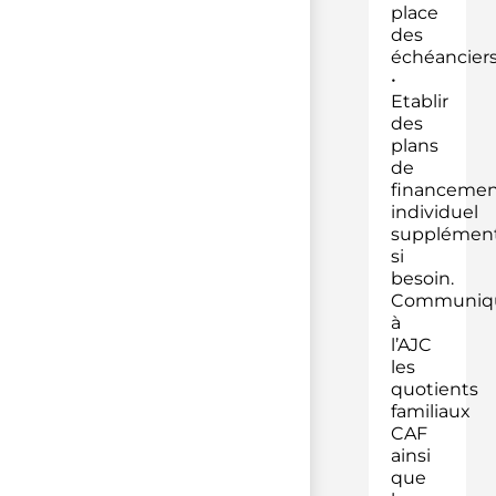
place
des
échéanciers
•
Etablir
des
plans
de
financemen
individuel
supplément
si
besoin.
Communiq
à
l’AJC
les
quotients
familiaux
CAF
ainsi
que