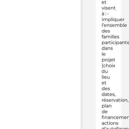
et
visent
à : •
Impliquer
l’ensemble
des
familles
participant
dans
le
projet
(choix
du
lieu
et
des
dates,
réservation,
plan
de
financemen
actions
d’autofina