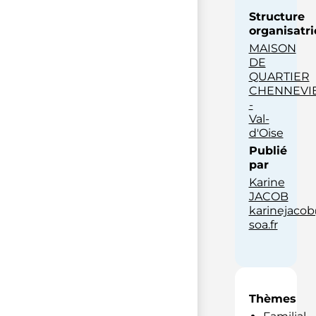
Structure
organisatri
MAISON
DE
QUARTIER
CHENNEVI
-
Val-
d'Oise
Publié
par
Karine
JACOB
karinejacob
soa.fr
Thèmes