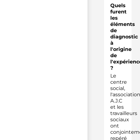
Quels
furent
les
éléments
de
diagnostic
à
l'origine
de
l'expérienc
?
Le
centre
social,
l'associatio
A.J.C
et les
travailleurs
sociaux
ont
conjointem
repéré