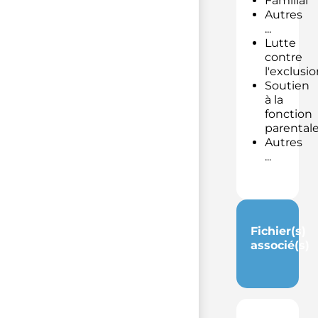
Familial
Autres
...
Lutte
contre
l'exclusio
Soutien
à la
fonction
parental
Autres
...
Fichier(s)
associé(s)