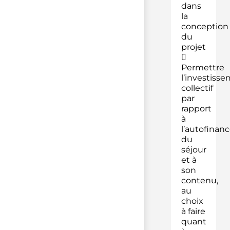
dans
la
conception
du
projet

Permettre
l’investiss
collectif
par
rapport
à
l’autofina
du
séjour
et à
son
contenu,
au
choix
à faire
quant