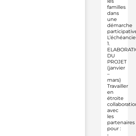
les
familles
dans
une
démarche
participativ
L’échéancier
1.
ELABORAT
DU
PROJET
(janvier
–
mars)
Travailler
en
étroite
collaboratio
avec
les
partenaires
pour :
•