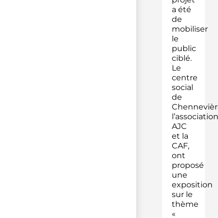
a été
de
mobiliser
le
public
ciblé.
Le
centre
social
de
Chennevièr
l’associatio
AJC
et la
CAF,
ont
proposé
une
exposition
sur le
thème
«