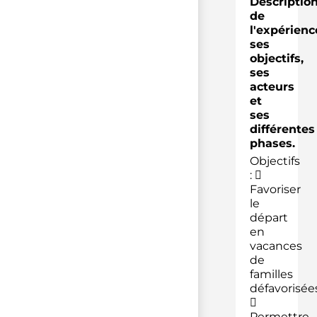
Descriptio
de
l'expérienc
ses
objectifs,
ses
acteurs
et
ses
différentes
phases.
Objectifs
: 
Favoriser
le
départ
en
vacances
de
familles
défavorisée

Permettre