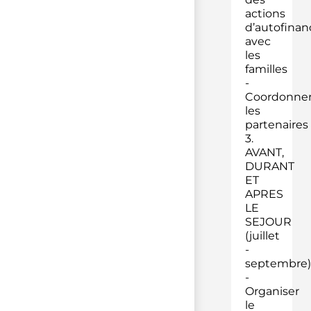
actions
d’autofina
avec
les
familles
-
Coordonne
les
partenaires
3.
AVANT,
DURANT
ET
APRES
LE
SEJOUR
(juillet
-
septembre)
-
Organiser
le