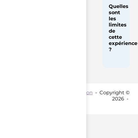
Quelles
sont
les
limites
de
cette
expérience
?
Contact par mail :
Coordination
- Copyright ©
2026 -