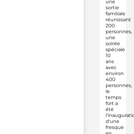
une
sortie
familiale
réunissant
200
personnes,
une
soirée
spéciale
10
ans
avec
environ
400
personnes,
le
temps
fort a
été
l'inaugurati
d'une
fresque
en