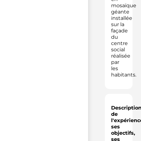
mosaïque
géante
installée
sur la
façade
du
centre
social
réalisée
par
les
habitants.
Descriptio
de
l'expérienc
ses
objectifs,
ses