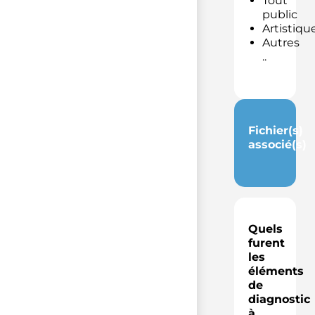
Tout
public
Artistiqu
Autres
..
Fichier(s)
associé(s)
Quels
furent
les
éléments
de
diagnostic
à