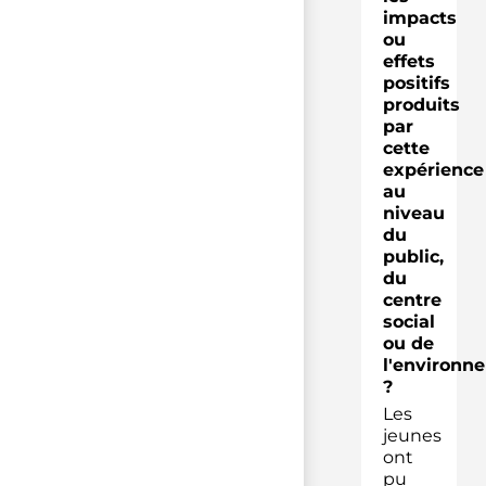
impacts
ou
effets
positifs
produits
par
cette
expérience
au
niveau
du
public,
du
centre
social
ou de
l'environn
?
Les
jeunes
ont
pu