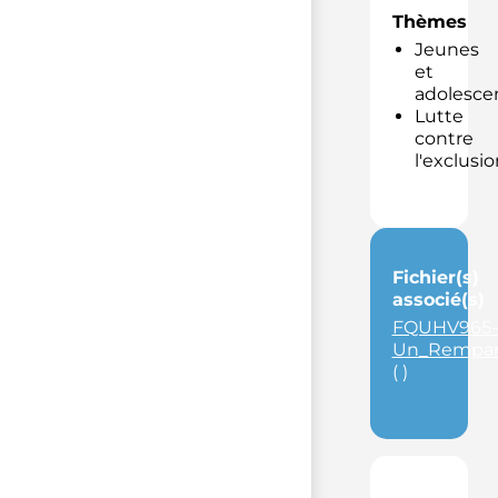
Thèmes
Jeunes
et
adolesce
Lutte
contre
l'exclusio
Fichier(s)
associé(s)
FQUHV965-
Un_Rempart
( )