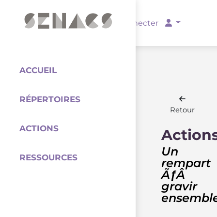
PARTENAIRES
Se connecter
ACCUEIL
RÉPERTOIRES
Coordination
Retour
ACTIONS
Action
Un
RESSOURCES
rempart
ÃƒÂ
gravir
ensembl