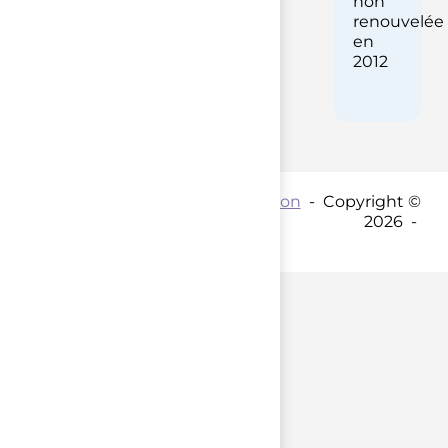
non
renouvelée
en
2012
Contact par mail :
Coordination
- Copyright ©
2026 -