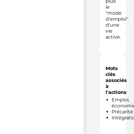
plus
le
"mode
d'emploi"
d'une
vie
active.
Mots
clés
associés
à
l'actions
Emploi,
économi
Précarité
Intégrati