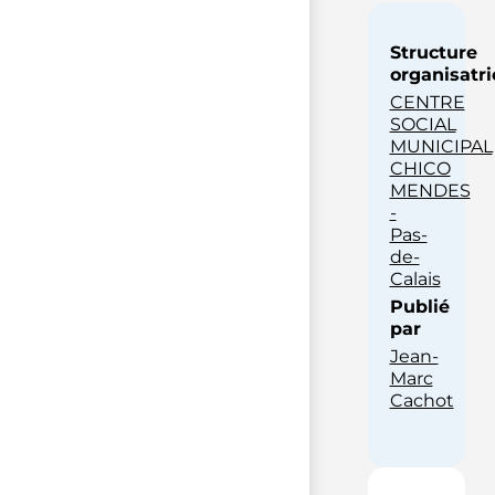
Structure
organisatri
CENTRE
SOCIAL
MUNICIPAL
CHICO
MENDES
-
Pas-
de-
Calais
Publié
par
Jean-
Marc
Cachot