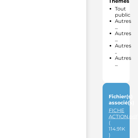
Thèmes
Tout
public
Autres
...
Autres
...
Autres
..
Autres
...
Fichier(s)
associé(s)
FICHE
ACTION.pdf
(
114.91K
)