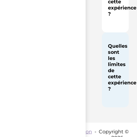
cette
expérience
?
Quelles
sont
les
limites
de
cette
expérience
?
Contact par mail :
Coordination
- Copyright ©