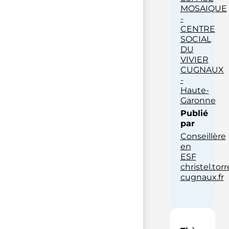
MOSAIQUE
-
CENTRE
SOCIAL
DU
VIVIER
CUGNAUX
-
Haute-
Garonne
Publié
par
Conseillère
en
ESF
christel.to
cugnaux.fr