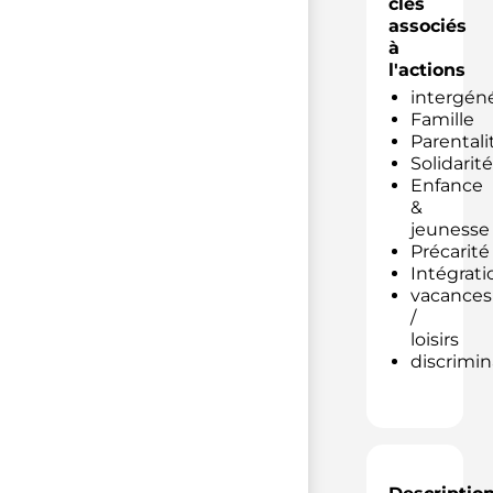
clés
associés
à
l'actions
intergéné
Famille
Parentali
Solidarité
Enfance
&
jeunesse
Précarité
Intégrati
vacances
/
loisirs
discrimin