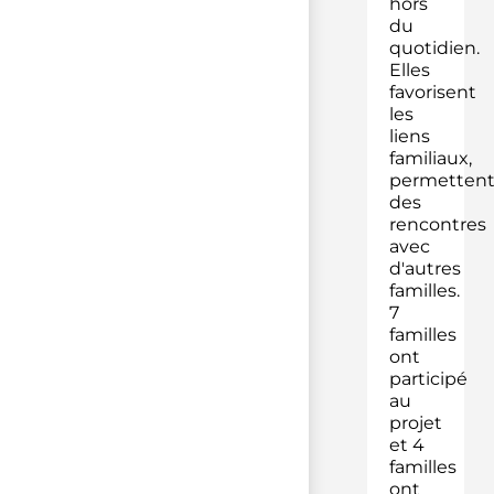
hors
du
quotidien.
Elles
favorisent
les
liens
familiaux,
permetten
des
rencontres
avec
d'autres
familles.
7
familles
ont
participé
au
projet
et 4
familles
ont