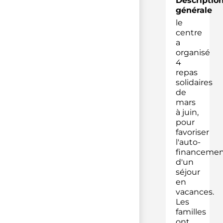
Descriptio
générale
le
centre
a
organisé
4
repas
solidaires
de
mars
à juin,
pour
favoriser
l'auto-
financemen
d'un
séjour
en
vacances.
Les
familles
ont