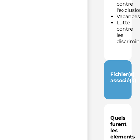
contre
l'exclusio
Vacances
Lutte
contre
les
discrimin
Fichier(s)
associé(s)
Quels
furent
les
éléments