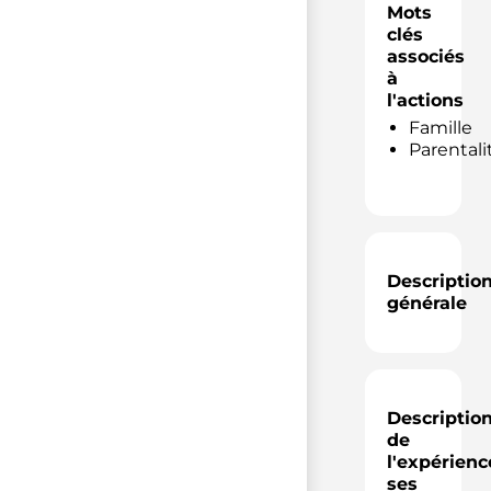
Mots
clés
associés
à
l'actions
Famille
Parentali
Descriptio
générale
Descriptio
de
l'expérienc
ses