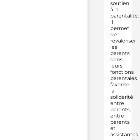
soutien
à la
parentalité.
Il
permet
de :
revaloriser
les
parents
dans
leurs
fonctions
parentales
favoriser
la
solidarité
entre
parents,
entre
parents
et
assistantes