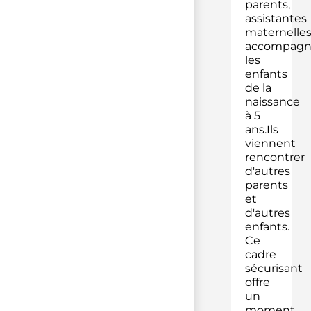
parents,
assistantes
maternelle
accompagn
les
enfants
de la
naissance
à 5
ans.Ils
viennent
rencontrer
d'autres
parents
et
d'autres
enfants.
Ce
cadre
sécurisant
offre
un
moment