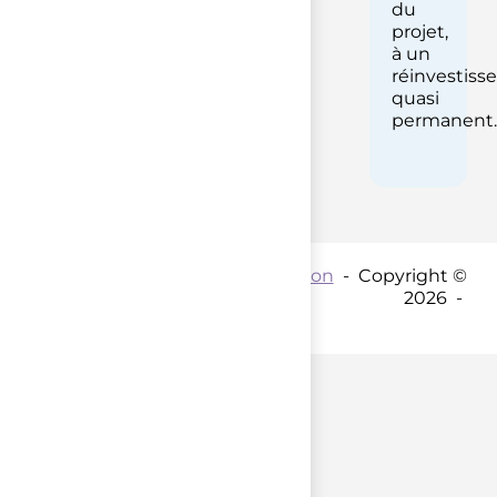
du
projet,
à un
réinvestis
quasi
permanent.
Contact par mail :
Coordination
- Copyright ©
2026 -