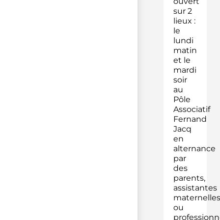
ouvert
sur 2
lieux :
le
lundi
matin
et le
mardi
soir
au
Pôle
Associatif
Fernand
Jacq
en
alternance
par
des
parents,
assistantes
maternelle
ou
professionn