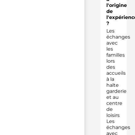
l'origine
de
l'expérienc
?
Les
échanges
avec
les
familles
lors
des
accueils
à la
halte
garderie
et au
centre
de
loisirs
Les
échanges
avec