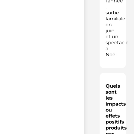
l'année
:
sortie
familiale
en
juin
et un
spectacle
à
Noël
Quels
sont
les
impacts
ou
effets
positifs
produits
par