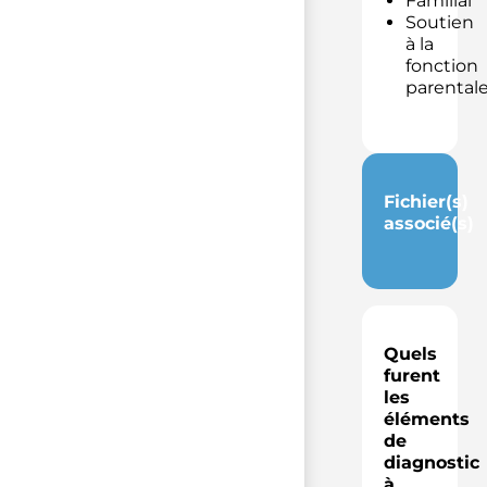
Familial
Soutien
à la
fonction
parental
Fichier(s)
associé(s)
Quels
furent
les
éléments
de
diagnostic
à