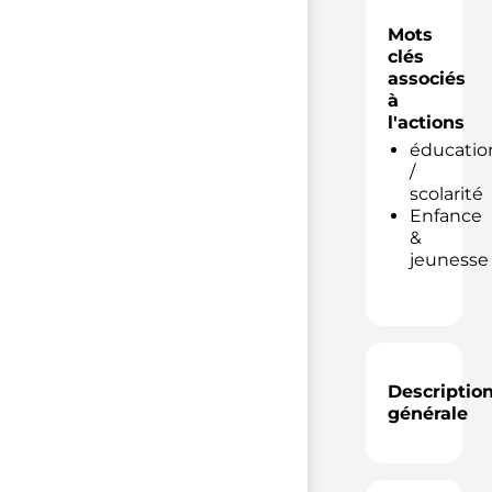
Mots
clés
associés
à
l'actions
éducatio
/
scolarité
Enfance
&
jeunesse
Descriptio
générale