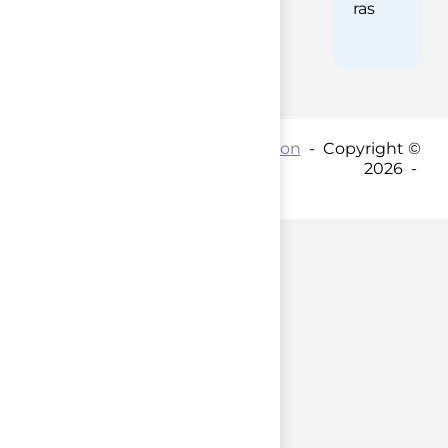
ras
Contact par mail :
Coordination
- Copyright ©
2026 -