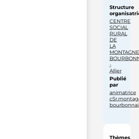
Structure
organisatri
CENTRE
SOCIAL
RURAL
DE
LA
MONTAGN
BOURBONN
-
Allier
Publié
par
animatrice
cSr.montag
bourbonnai
Thèmes