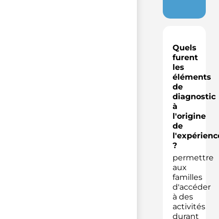
Quels
furent
les
éléments
de
diagnostic
à
l'origine
de
l'expérienc
?
permettre
aux
familles
d'accéder
à des
activités
durant