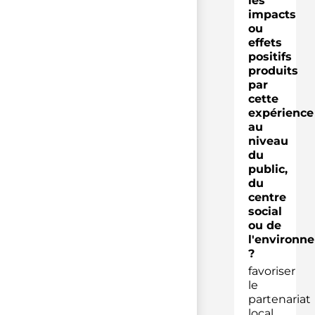
les
impacts
ou
effets
positifs
produits
par
cette
expérience
au
niveau
du
public,
du
centre
social
ou de
l'environn
?
favoriser
le
partenariat
local,