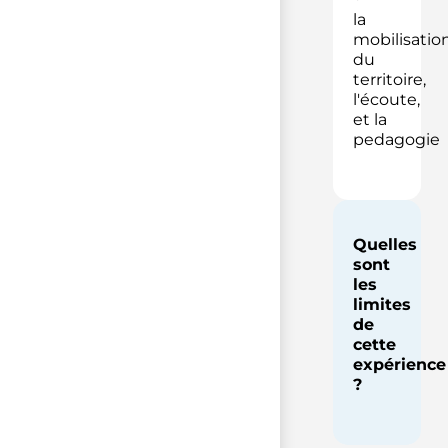
la
mobilisatio
du
territoire,
l'écoute,
et la
pedagogie
Quelles
sont
les
limites
de
cette
expérience
?