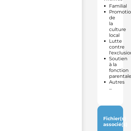
Familial
Promoti
de
la
culture
local
Lutte
contre
l'exclusio
Soutien
à la
fonction
parental
Autres
...
Fichier(s)
associé(s)