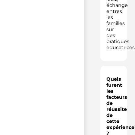
échange
entres
les
familles
sur
des
pratiques
educatrices
Quels
furent
les
facteurs
de
réussite
de
cette
expérience
?