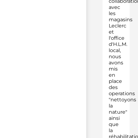
collaboratio
avec
les
magasins
Leclerc
et
l'office
d'H.L.M.
local,
nous
avons
mis
en
place
des
operations
"nettoyons
la
nature"
ainsi
que
la
réhabilitati