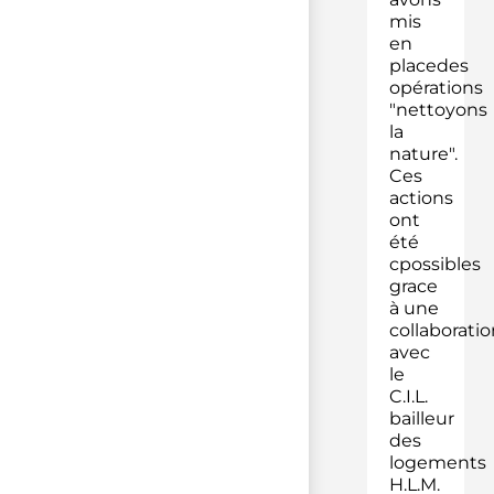
mis
en
placedes
opérations
"nettoyons
la
nature".
Ces
actions
ont
été
cpossibles
grace
à une
collaboratio
avec
le
C.I.L.
bailleur
des
logements
H.L.M.