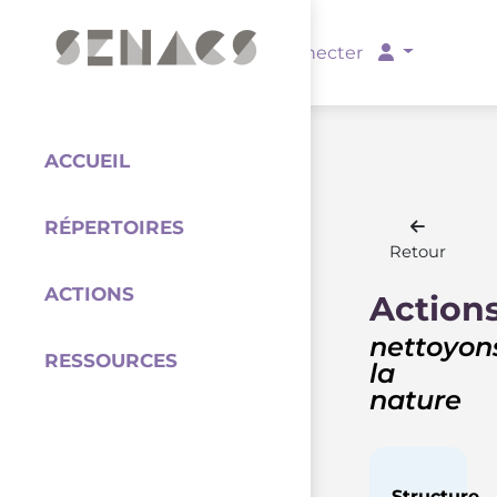
PARTENAIRES
Se connecter
ACCUEIL
RÉPERTOIRES
Coordination
Retour
ACTIONS
Action
nettoyon
RESSOURCES
la
nature
Structure