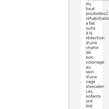
du
local
poubelles.C
réhabilitati
a fait
suite
à la
rédaction
d'une
charte
de
bon
voisinage
au
sein
d'une
cage
d'escalier.
Les
enfants
ont
été