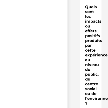
Quels
sont
les
impacts
ou
effets
positifs
produits
par
cette
expérience
au
niveau
du
public,
du
centre
social
ou de
l'environn
?