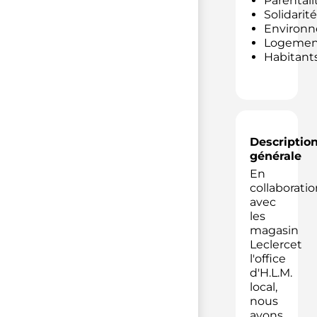
Parentali
Solidarité
Environ
Logemen
Habitant
Descriptio
générale
En
collaboratio
avec
les
magasin
Leclercet
l'office
d'H.L.M.
local,
nous
avons