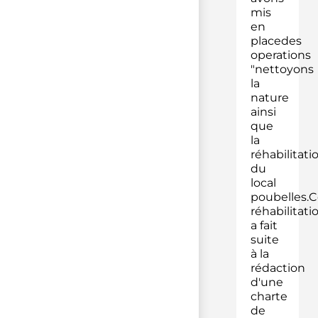
mis
en
placedes
operations
"nettoyons
la
nature
ainsi
que
la
réhabilitati
du
local
poubelles.C
réhabilitati
a fait
suite
à la
rédaction
d'une
charte
de