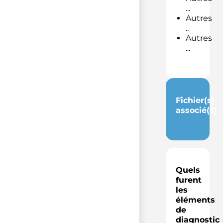
...
Autres
..
Autres
...
Fichier(s)
associé(s)
Quels
furent
les
éléments
de
diagnostic