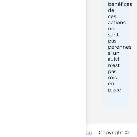
bénéfices
de
ces
actions
ne
sont
pas
perennes
si un
suivi
n'est
pas
mis
en
place
Contact par mail :
Coordination
- Copyright ©