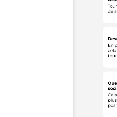
Tour
de s
Desc
En p
cela
tour
Quel
soci
Cela
plus
posi