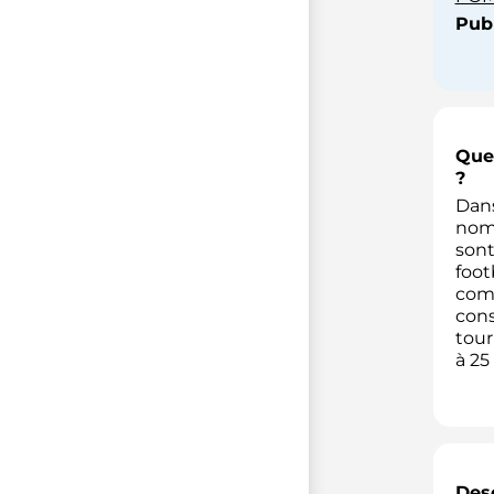
Publ
Quel
?
Dans
nomb
sont
foot
comm
cons
tour
à 25
Desc