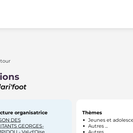
tour
ions
ari'foot
cture organisatrice
Thèmes
SON DES
Jeunes et adolesc
ITANTS GEORGES-
Autres ...
IDOU - Val-d'Oise
Autres ...