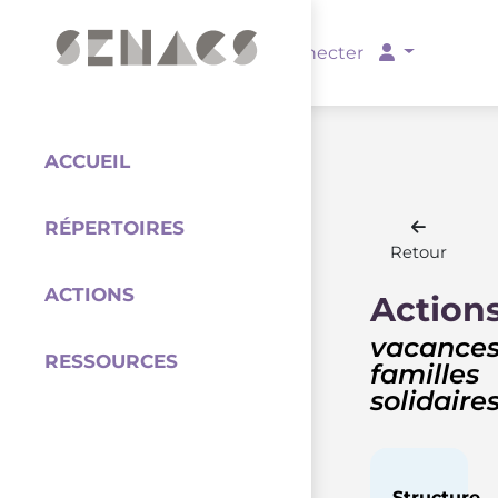
PARTENAIRES
Se connecter
ACCUEIL
RÉPERTOIRES
Coordination
Retour
ACTIONS
Action
vacance
RESSOURCES
familles
solidaire
Structure