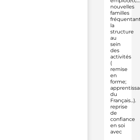
emploi,etc...
nouvelles
familles
fréquentan
la
structure
au
sein
des
activités
(
remise
en
forme;
apprentiss
du
Français...).
reprise
de
confiance
en soi
avec