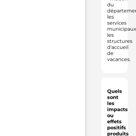
du
départemen
les
services
municipaux
les
structures
d'accueil
de
vacances.
Quels
sont
les
impacts
ou
effets
positifs
produits