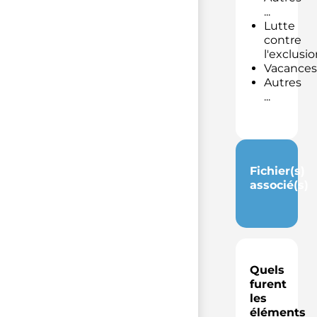
...
Lutte
contre
l'exclusio
Vacances
Autres
...
Fichier(s)
associé(s)
Quels
furent
les
éléments