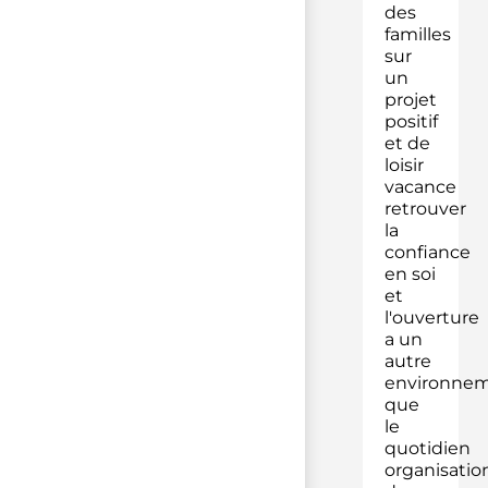
des
familles
sur
un
projet
positif
et de
loisir
vacance
retrouver
la
confiance
en soi
et
l'ouverture
a un
autre
environne
que
le
quotidien
organisatio