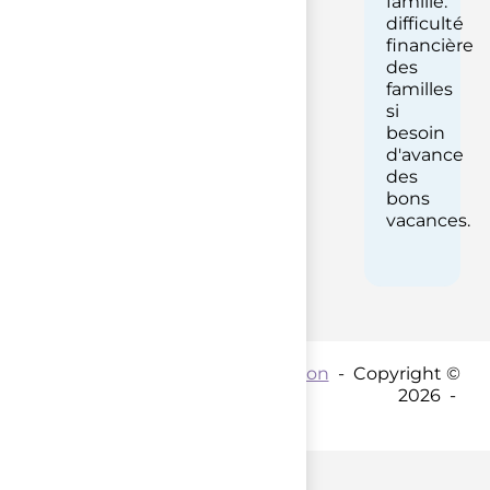
famille.
difficulté
financière
des
familles
si
besoin
d'avance
des
bons
vacances.
Contact par mail :
Coordination
- Copyright ©
2026 -