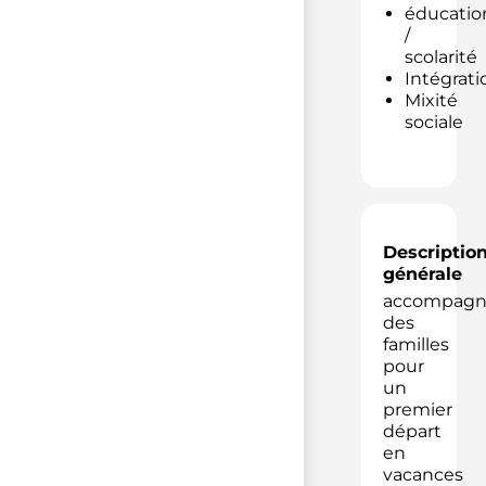
éducatio
/
scolarité
Intégrati
Mixité
sociale
Descriptio
générale
accompag
des
familles
pour
un
premier
départ
en
vacances