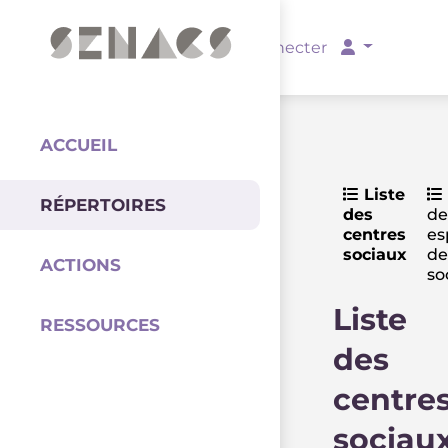
PARTENAIRES
Se connecter
ACCUEIL
Liste
RÉPERTOIRES
des
de
Coordination
centres
es
sociaux
de
ACTIONS
so
Liste
RESSOURCES
des
centre
sociau