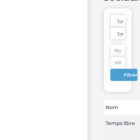
Tous les
Toutes le
Nom
Temps libre