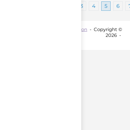
1
2
3
4
5
6
Contact par mail :
Coordination
- Copyright ©
2026 -
parent();