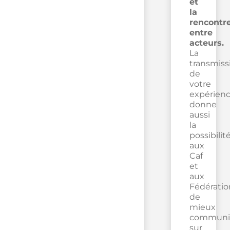
et
la
rencontr
entre
acteurs.
La
transmiss
de
votre
expérien
donne
aussi
la
possibilit
aux
Caf
et
aux
Fédératio
de
mieux
communi
sur