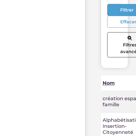
Filtrer
Efface
Filtre
avanc
Nom
création esp
famille
Alphabétisati
Insertion-
Citoyenneté