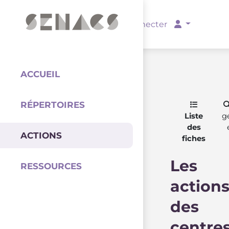
PARTENAIRES
Se connecter
ACCUEIL
RÉPERTOIRES
Coordination
Liste
g
des
ACTIONS
fiches
Les
RESSOURCES
action
des
centre