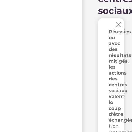
sociau
×
Réussies
ou
avec
des
résultats
mitigés,
les
actions
des
centres
sociaux
valent
le
coup
d'être
échangée
Non
seulemen