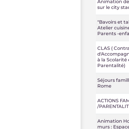
Animation de
sur le city st
"Bavoirs et tab
Atelier cuisin
Parents -enf
CLAS ( Contra
d'Accompag
à la Scolarité 
Parentalité)
Séjours famil
Rome
ACTIONS FAM
/PARENTALIT
Animation Ho
murs : Espac