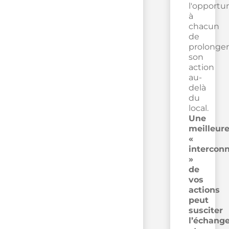
l'opportu
à
chacun
de
prolonger
son
action
au-
delà
du
local.
Une
meilleur
«
intercon
»
de
vos
actions
peut
susciter
l’échang