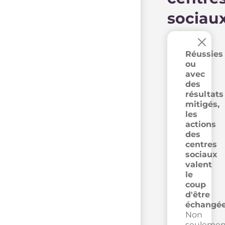
sociau
×
Réussies
ou
avec
des
résultats
mitigés,
les
actions
des
centres
sociaux
valent
le
coup
d'être
échangée
Non
seulemen