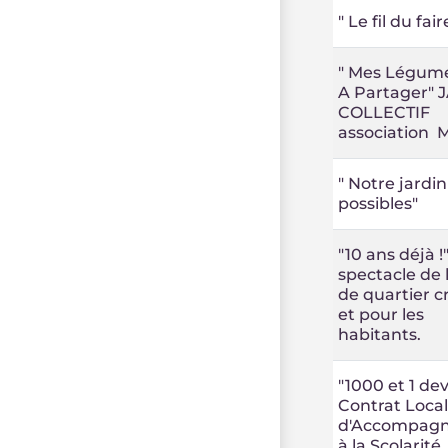
" Le fil du fair
" Mes Légum
A Partager" 
COLLECTIF
association
" Notre jardin
possibles"
"10 ans déjà !" 
spectacle de 
de quartier c
et pour les
habitants.
"1000 et 1 dev
Contrat Loca
d'Accompag
à la Scolarité.