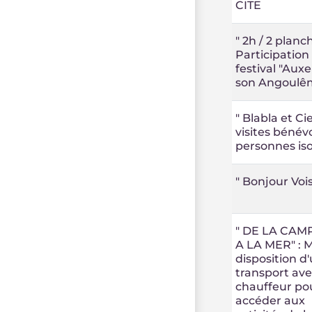
CITE
" 2h / 2 planc
Participation
festival "Auxe
son Angoulê
" Blabla et Cie 
visites bénév
personnes iso
" Bonjour Vois
" DE LA CA
A LA MER" : M
disposition d
transport ave
chauffeur po
accéder aux