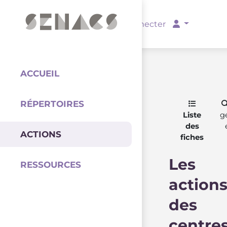
PARTENAIRES
Se connecter
ACCUEIL
RÉPERTOIRES
Coordination
Liste
g
des
ACTIONS
fiches
Les
RESSOURCES
action
des
centre