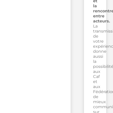
et
la
rencontr
entre
acteurs.
La
transmiss
de
votre
expérien
donne
aussi
la
possibilit
aux
Caf
et
aux
Fédératio
de
mieux
communi
sur