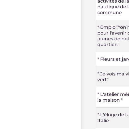
activités de l
nautique de l
commune
" Emploi'Yon 
pour l'avenir 
jeunes de no
quartier."
" Fleurs et jar
" Je vois ma vi
vert"
" L'atelier m
la maison "
" L'éloge de l
Italie