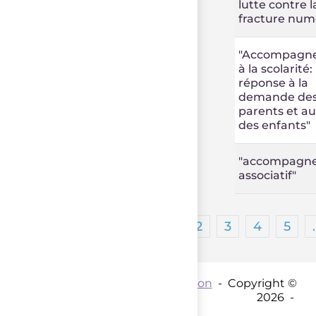
lutte contre l
fracture num
"Accompagn
à la scolarité
réponse à la
demande de
parents et au
des enfants"
"accompagn
associatif"
1
2
3
4
5
Contact par mail :
Coordination
- Copyright ©
2026 -