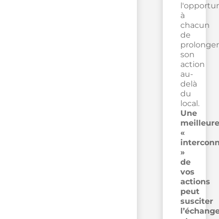
l'opportu
à
chacun
de
prolonger
son
action
au-
delà
du
local.
Une
meilleur
«
intercon
»
de
vos
actions
peut
susciter
l’échang