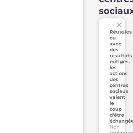
sociau
×
Réussies
ou
avec
des
résultats
mitigés,
les
actions
des
centres
sociaux
valent
le
coup
d'être
échangée
Non
seulemen