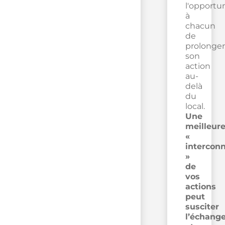
l'opportu
à
chacun
de
prolonger
son
action
au-
delà
du
local.
Une
meilleur
«
intercon
»
de
vos
actions
peut
susciter
l’échang