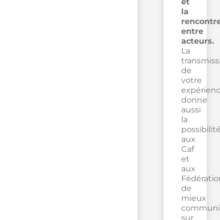
et
la
rencontr
entre
acteurs.
La
transmiss
de
votre
expérien
donne
aussi
la
possibilit
aux
Caf
et
aux
Fédératio
de
mieux
communi
sur