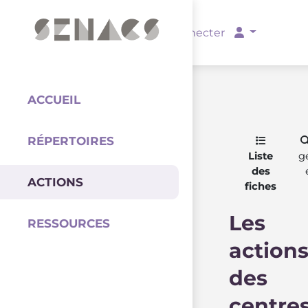
PARTENAIRES
Se connecter
ACCUEIL
RÉPERTOIRES
Coordination
Liste
g
des
ACTIONS
fiches
Les
RESSOURCES
action
des
centre