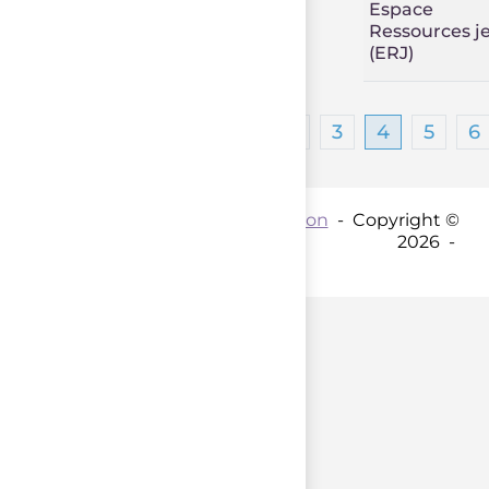
Espace
Ressources j
(ERJ)
1
2
3
4
5
6
Contact par mail :
Coordination
- Copyright ©
2026 -
parent();