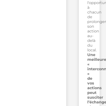
l'opportu
à
chacun
de
prolonger
son
action
au-
delà
du
local.
Une
meilleur
«
intercon
»
de
vos
actions
peut
susciter
l’échang