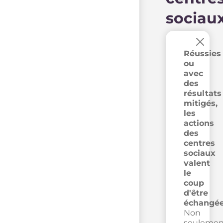
sociau
×
Réussies
ou
avec
des
résultats
mitigés,
les
actions
des
centres
sociaux
valent
le
coup
d'être
échangée
Non
seulemen