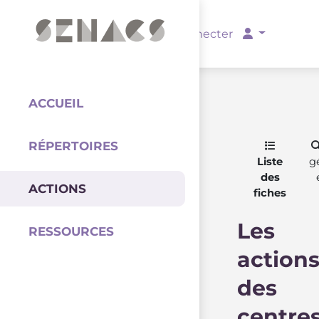
PARTENAIRES
Se connecter
ACCUEIL
RÉPERTOIRES
Coordination
Liste
g
des
ACTIONS
fiches
Les
RESSOURCES
action
des
centre