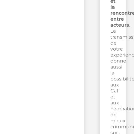
et
la
rencontr
entre
acteurs.
La
transmiss
de
votre
expérien
donne
aussi
la
possibilit
aux
Caf
et
aux
Fédératio
de
mieux
communi
sur