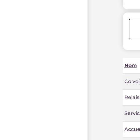
Nom
Co vo
Relais
Servic
Accuei