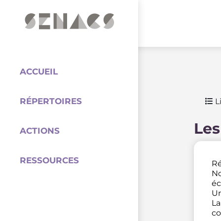
PARTENAIRES
Coordination
ACCUEIL
RÉPERTOIRES
Li
Les
ACTIONS
RESSOURCES
Ré
No
éc
Un
La
co