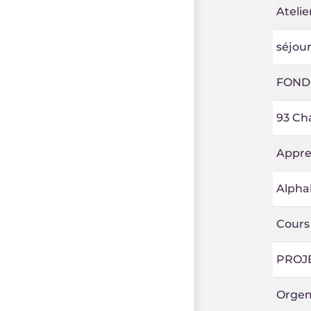
Atelie
séjour
FONDS
93 Ch
Appre
Alphab
Cours
PROJE
Orgemo