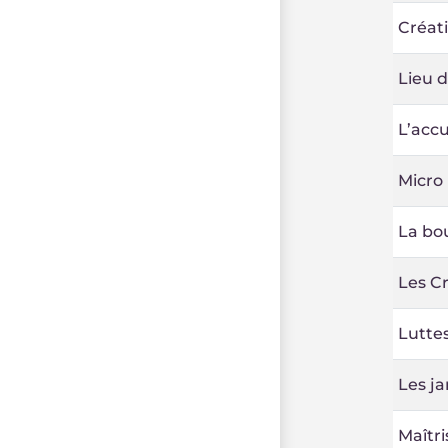
Créat
Lieu d
L’accu
Micro 
La bou
Les C
Luttes
Les ja
Maîtri