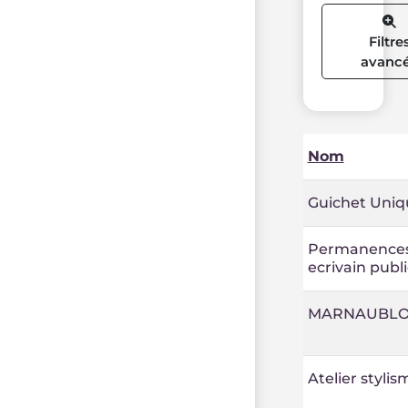
Filtre
avanc
Nom
Guichet Uniq
Permanence
ecrivain publi
MARNAUBL
Atelier stylis