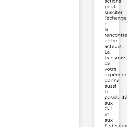
actions
peut
susciter
l’échange
et
la
rencontr
entre
acteurs.
La
transmiss
de
votre
expérien
donne
aussi
la
possibilit
aux
Caf
et
aux
Fédératio