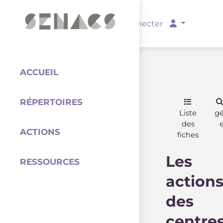
PARTENAIRES
Se connecter
ACCUEIL
RÉPERTOIRES
Coordination
Liste
g
des
ACTIONS
fiches
Les
RESSOURCES
action
des
centre