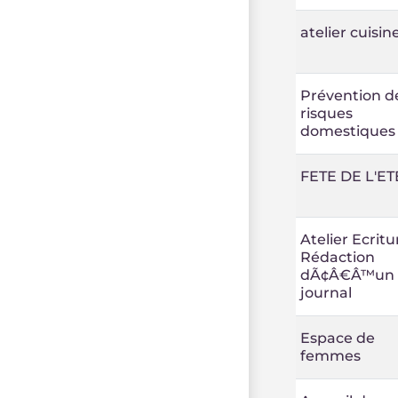
atelier cuisin
Prévention d
risques
domestiques
FETE DE L'ET
Atelier Ecritu
Rédaction
dÃ¢Â€Â™un
journal
Espace de
femmes