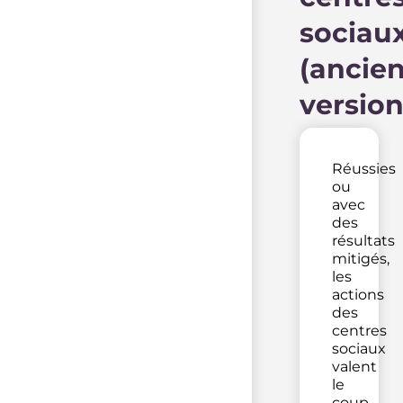
sociau
(ancie
version
Réussies
ou
avec
des
résultats
mitigés,
les
actions
des
centres
sociaux
valent
le
coup