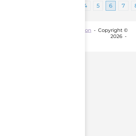
…
1
4
5
6
7
Contact par mail :
Coordination
- Copyright ©
2026 -